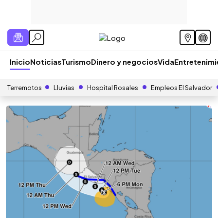
Inicio
Noticias
Turismo
Dinero y negocios
Vida
Entretenim
Terremotos
Lluvias
Hospital Rosales
Empleos El Salvador