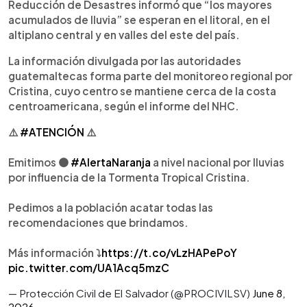
Reducción de Desastres informó que “los mayores
acumulados de lluvia” se esperan en el litoral, en el
altiplano central y en valles del este del país.
La información divulgada por las autoridades
guatemaltecas forma parte del monitoreo regional por
Cristina, cuyo centro se mantiene cerca de la costa
centroamericana, según el informe del NHC.
⚠️
#ATENCIÓN
⚠️
Emitimos 🟠
#AlertaNaranja
a nivel nacional por lluvias
por influencia de la Tormenta Tropical Cristina.
Pedimos a la población acatar todas las
recomendaciones que brindamos.
Más información ⤵️
https://t.co/vLzHAPePoY
pic.twitter.com/UA1Acq5mzC
— Protección Civil de El Salvador (@PROCIVILSV)
June 8,
2026