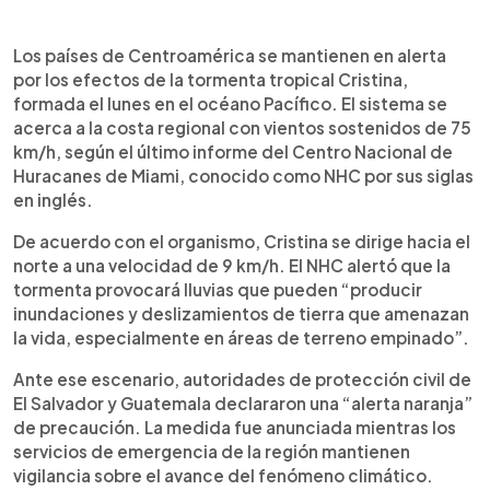
Resumen del artículo:
0:00
►
Los países de Centroamérica se mantienen en
Escuchar artículo
Los países de Centroamérica se mantienen en alerta
alerta por los efectos de la tormenta tropical
por los efectos de la tormenta tropical Cristina,
Cristina, formada el lunes en el océano Pacífico.
formada el lunes en el océano Pacífico. El sistema se
Según el Centro Nacional de Huracanes de Miami,
acerca a la costa regional con vientos sostenidos de 75
el sistema se acerca a la costa regional con
km/h, según el último informe del Centro Nacional de
vientos sostenidos de 75 km/h y se desplaza
Huracanes de Miami, conocido como NHC por sus siglas
hacia el norte a 9 km/h. El organismo advirtió que
en inglés.
las lluvias pueden provocar inundaciones y
deslizamientos de tierra que amenazan la vida. El
De acuerdo con el organismo, Cristina se dirige hacia el
Salvador y Guatemala declararon alerta naranja;
norte a una velocidad de 9 km/h. El NHC alertó que la
Honduras activó alerta verde en nueve
tormenta provocará lluvias que pueden “producir
departamentos, mientras Nicaragua llamó a la
inundaciones y deslizamientos de tierra que amenazan
población a alejarse de la costa.
la vida, especialmente en áreas de terreno empinado”.
Ante ese escenario, autoridades de protección civil de
El Salvador y Guatemala declararon una “alerta naranja”
de precaución. La medida fue anunciada mientras los
servicios de emergencia de la región mantienen
vigilancia sobre el avance del fenómeno climático.