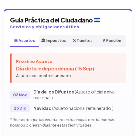
Guía Práctica del Ciudadano
Servicios y obligaciones útiles
📅 Asuetos
🏛️ Impuestos
🛠️ Trámites
👴 Pensión
Próximo Asueto
Día de la Independencia (15 Sep)
Asueto nacional remunerado.
Día de los Difuntos
(Asueto oficial a nivel
02 Nov
nacional.)
Navidad
(Asueto nacional remunerado.)
25 Dic
* Recuerde que las instituciones bancarias modifican sus
horarios o cierran durante estas festividades.