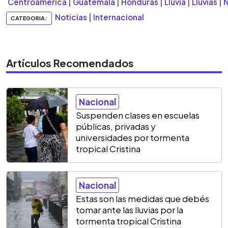
Centroamérica
|
Guatemala
|
Honduras
|
Lluvia
|
Lluvias
|
N
Noticias
|
Internacional
CATEGORIA:
Artículos Recomendados
Nacional
Suspenden clases en escuelas
públicas, privadas y
universidades por tormenta
tropical Cristina
Nacional
Estas son las medidas que debés
tomar ante las lluvias por la
tormenta tropical Cristina