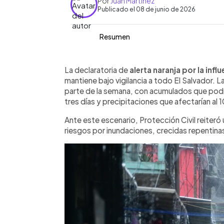
Por
Juan Martínez
Publicado el 08 de junio de 2026
Resumen
Resumen del artículo:
0:00
Facebook
Twitter
►
La alerta naranja por la influencia de l
Escuchar artículo
La declaratoria de
alerta naranja por la infl
bajo vigilancia a todo El Salvador. Prot
mantiene bajo vigilancia a todo El Salvador. L
extremar precauciones ante las lluvia
parte de la semana, con acumulados que podrí
importantes durante los próximos días.
tres días y precipitaciones que afectarían al 1
recomendaciones están evitar cruzar 
Ante este escenario, Protección Civil reiteró
mochila de emergencia y atender cual
riesgos por inundaciones, crecidas repentinas
autoridades también pidieron asegura
viento, evitar actividades marítimas 
oficiales. El país cuenta con 180 albe
a familias evacuadas si las condicione