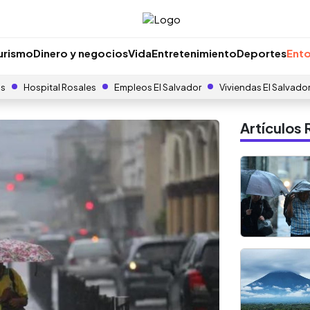
urismo
Dinero y negocios
Vida
Entretenimiento
Deportes
Ento
as
Hospital Rosales
Empleos El Salvador
Viviendas El Salvado
Artículo