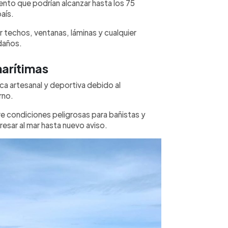
iento que podrían alcanzar hasta los 75
aís.
r techos, ventanas, láminas y cualquier
daños.
marítimas
a artesanal y deportiva debido al
rno.
re condiciones peligrosas para bañistas y
esar al mar hasta nuevo aviso.