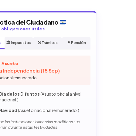
áctica del Ciudadano
y obligaciones útiles
s
🏛️ Impuestos
🛠️ Trámites
👴 Pensión
 Asueto
la Independencia (15 Sep)
acional remunerado.
Día de los Difuntos
(Asueto oficial a nivel
nacional.)
Navidad
(Asueto nacional remunerado.)
e las instituciones bancarias modifican sus
erran durante estas festividades.