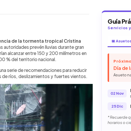
Guía Pr
Servicios 
WhatsApp
Copiar link
a tormenta tropical Cristina mantiene
uencia de la tormenta tropical Cristina
📅 Asueto
ección Civil llamó a la población a
as autoridades prevén lluvias durante gran
s, que podrían dejar acumulados
an alcanzar entre 150 y 200 milímetros en
 Entre las principales
00 % del territorio nacional.
Próximo
ríos o quebradas, preparar una
Día de 
 una serie de recomendaciones para reducir
quier llamado de evacuación. Las
Asueto n
 de ríos, deslizamientos y fuertes vientos.
r techos y objetos expuestos al
y mantenerse informados por canales
rgues preequipados listos para recibir
02 Nov
s lo requieren.
25 Dic
* Recuerde qu
horarios o ci