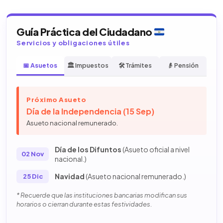
Guía Práctica del Ciudadano
Servicios y obligaciones útiles
📅 Asuetos
🏛️ Impuestos
🛠️ Trámites
👴 Pensión
Próximo Asueto
Día de la Independencia (15 Sep)
Asueto nacional remunerado.
Día de los Difuntos
(Asueto oficial a nivel
02 Nov
nacional.)
Navidad
(Asueto nacional remunerado.)
25 Dic
* Recuerde que las instituciones bancarias modifican sus
horarios o cierran durante estas festividades.