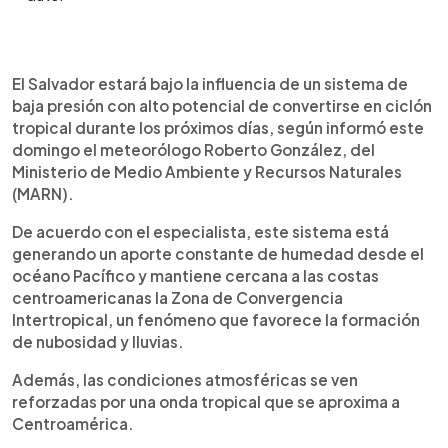
Resumen del artículo:
0:00
►
El Salvador estará influenciado por un sistema de
Escuchar artículo
El Salvador estará bajo la influencia de un sistema de
baja presión con alto potencial de convertirse en
baja presión con alto potencial de convertirse en ciclón
ciclón tropical, informó el meteorólogo Roberto
tropical durante los próximos días, según informó este
González, del Ministerio de Medio Ambiente y
domingo el meteorólogo Roberto González, del
Recursos Naturales (MARN). El fenómeno
Ministerio de Medio Ambiente y Recursos Naturales
favorece el ingreso de humedad desde el
(MARN).
océano Pacífico y, junto con una onda tropical
cercana a Centroamérica, incrementará las
De acuerdo con el especialista, este sistema está
probabilidades de lluvia en diferentes zonas del
generando un aporte constante de humedad desde el
país. El MARN prevé precipitaciones en la
océano Pacífico y mantiene cercana a las costas
cordillera volcánica, zonas montañosas del norte y
centroamericanas la Zona de Convergencia
posteriormente en otras regiones durante la
Intertropical, un fenómeno que favorece la formación
noche. También recomienda precaución por
de nubosidad y lluvias.
vientos acelerados en aguas profundas y
sectores costeros.
Además, las condiciones atmosféricas se ven
reforzadas por una onda tropical que se aproxima a
Centroamérica.