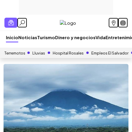
Inicio
Noticias
Turismo
Dinero y negocios
Vida
Entretenim
Terremotos
Lluvias
Hospital Rosales
Empleos El Salvador