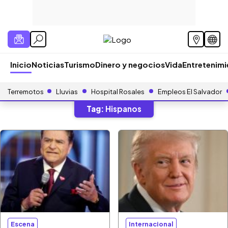
Inicio
Noticias
Turismo
Dinero y negocios
Vida
Entretenim
Terremotos
Lluvias
Hospital Rosales
Empleos El Salvador
Tag:
Hispanos
Escena
Internacional