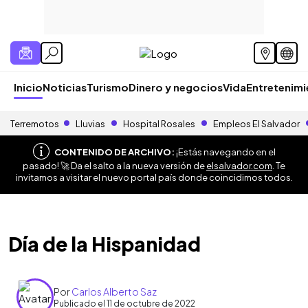
Inicio
Noticias
Turismo
Dinero y negocios
Vida
Entretenim
Terremotos
Lluvias
Hospital Rosales
Empleos El Salvador
CONTENIDO DE ARCHIVO:
¡Estás navegando en el
pasado! 🚀 Da el salto a la nueva versión de
elsalvador.com
. Te
invitamos a visitar el nuevo portal país donde coincidimos todos.
Día de la Hispanidad
Por
Carlos Alberto Saz
Publicado el 11 de octubre de 2022