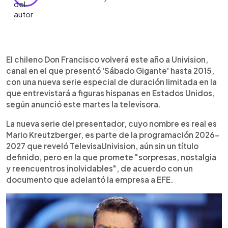
Resumen del artículo:
0:00
►
El reconocido presentador Don Francisco volverá
Escuchar artículo
El chileno Don Francisco volverá este año a Univision,
a Univision con una nueva serie de entrevistas
canal en el que presentó 'Sábado Gigante' hasta 2015,
como parte de la programación 2026-2027. El
con una nueva serie especial de duración limitada en la
chileno, famoso por “Sábado Gigante”, conducirá
que entrevistará a figuras hispanas en Estados Unidos,
un formato que combinará conversaciones íntimas
según anunció este martes la televisora.
con momentos emotivos junto a figuras del mundo
hispano en Estados Unidos. Aunque el programa
La nueva serie del presentador, cuyo nombre es real es
aún no tiene título, la cadena promete nostalgia y
Mario Kreutzberger, es parte de la programación 2026-
reencuentros inolvidables. Con más de cinco
2027 que reveló TelevisaUnivision, aún sin un título
décadas de trayectoria, Mario Kreutzberger
definido, pero en la que promete "sorpresas, nostalgia
retoma un espacio en la televisión que lo
y reencuentros inolvidables", de acuerdo con un
consolidó como uno de los rostros más
documento que adelantó la empresa a EFE.
influyentes del entretenimiento latino.