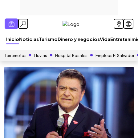
Inicio
Noticias
Turismo
Dinero y negocios
Vida
Entretenim
Terremotos
Lluvias
Hospital Rosales
Empleos El Salvador