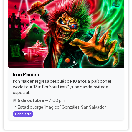
Iron Maiden
Iron Maiden regresa después de 10 años al país con el
world tour "Run For Your Lives" y una banda invitada
especial.
📅
5 de octubre
— 7:00 p.m.
📍 Estadio Jorge "Mágico" González, San Salvador
Concierto