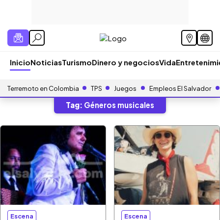
Inicio
Noticias
Turismo
Dinero y negocios
Vida
Entretenim
Terremoto en Colombia
TPS
Juegos
Empleos El Salvador
Tag:
Géneros musicales
Escena
Escena