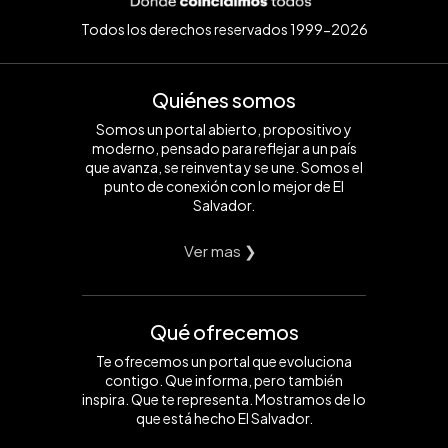
Todos los derechos reservados 1999-2026
Quiénes somos
Somos un portal abierto, propositivo y
moderno, pensado para reflejar a un país
que avanza, se reinventa y se une. Somos el
punto de conexión con lo mejor de El
Salvador.
Ver mas ❯
Qué ofrecemos
Te ofrecemos un portal que evoluciona
contigo. Que informa, pero también
inspira. Que te representa. Mostramos de lo
que está hecho El Salvador.