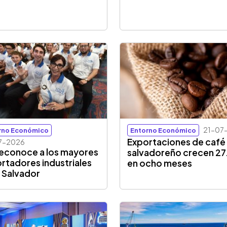
21-07
rno Económico
Entorno Económico
Exportaciones de café
7-2026
reconoce a los mayores
salvadoreño crecen 27
rtadores industriales
en ocho meses
l Salvador