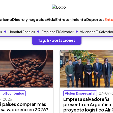
urismo
Dinero y negocios
Vida
Entretenimiento
Deportes
Ento
as
Hospital Rosales
Empleos El Salvador
Viviendas El Salvado
Tag:
Exportaciones
27-07-
rno Económico
Visión Empresarial
Empresa salvadoreña
8-2026
 países compran más
presenta en Argentina
 salvadoreño en 2026?
proyecto logístico Air 