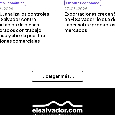
rno Económico
Entorno Económico
6-2026
27-05-2026
U. analiza los controles
Exportaciones crecen
l Salvador contra
en El Salvador: lo que 
rtación de bienes
saber sobre productos
orados con trabajo
mercados
oso y abre la puerta a
iones comerciales
...cargar más...