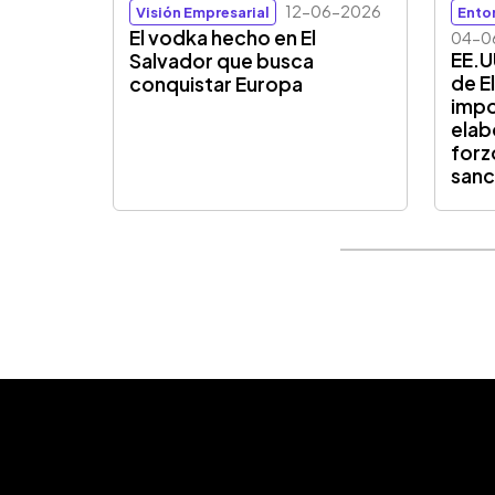
12-06-2026
Visión Empresarial
Ento
El vodka hecho en El
04-0
EE.U
Salvador que busca
de E
conquistar Europa
impo
elab
forz
sanc