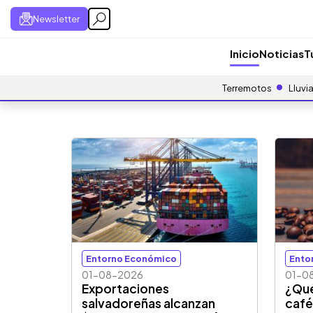
Newsletter
Inicio
Noticias
T
Terremotos
Lluvi
Entorno Económico
Ento
01-08-2026
01-0
Exportaciones
¿Qué
salvadoreñas alcanzan
café