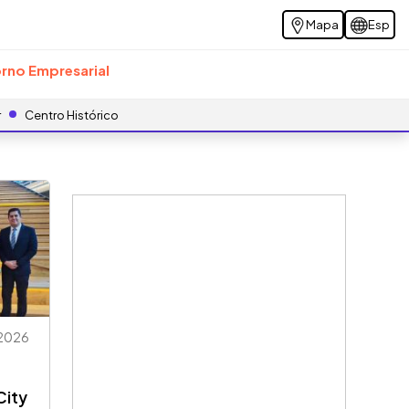
Mapa
Esp
rno Empresarial
r
Centro Histórico
2026
City