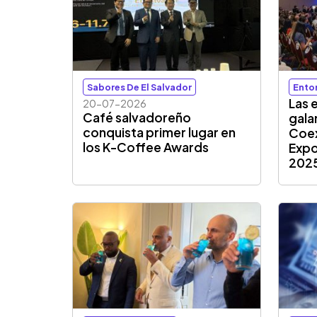
Sabores De El Salvador
Ento
Las 
20-07-2026
Café salvadoreño
gala
conquista primer lugar en
Coex
los K-Coffee Awards
Expo
202