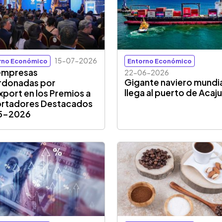
15-07-2026
rno Económico
Entorno Económico
empresas
22-06-2026
Gigante naviero mundi
rdonadas por
llega al puerto de Acaju
port en los Premios a
rtadores Destacados
5-2026