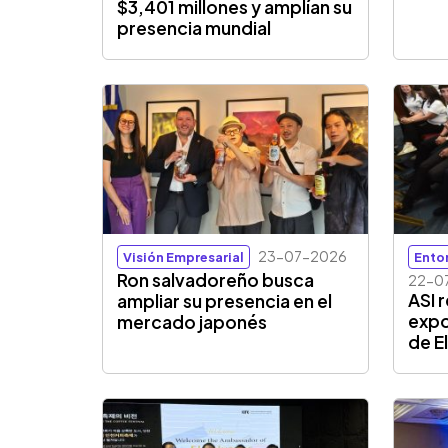
$3,401 millones y amplían su
presencia mundial
23-07-2026
Visión Empresarial
Ento
Ron salvadoreño busca
22-0
ASI 
ampliar su presencia en el
expo
mercado japonés
de E