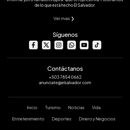
de lo que está hecho El Salvador.
Ver mas ❯
Síguenos
Contáctanos
+503 7854 0662
anunciate@elsalvador.com
Inicio
Turismo
Noticias
Vida
Entretenimiento
Deportes
Dinero y Negocios