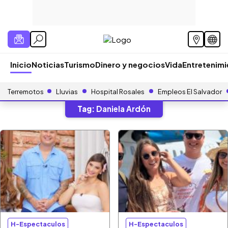
Inicio
Noticias
Turismo
Dinero y negocios
Vida
Entretenim
Terremotos
Lluvias
Hospital Rosales
Empleos El Salvador
Tag:
Daniela Ardón
H-Espectaculos
H-Espectaculos