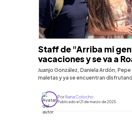
Staff de "Arriba mi gen
vacaciones y se va a R
Juanjo González, Daniela Ardón, Pepe 
maletas y ya se encuentran disfrutando
Por
Iliana Colocho
Publicado el 21 de marzo de 2025
0:00