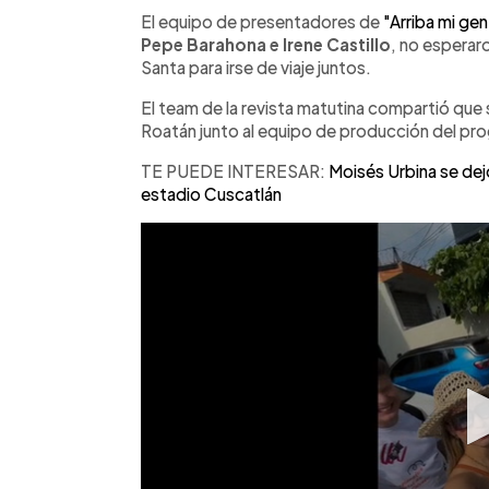
Facebook
Twitter
►
Escuchar artículo
El equipo de presentadores de
"Arriba mi gen
Pepe Barahona e Irene Castillo
, no esperar
Santa para irse de viaje juntos.
El team de la revista matutina compartió que 
Roatán junto al equipo de producción del pr
TE PUEDE INTERESAR:
Moisés Urbina se dejó
estadio Cuscatlán