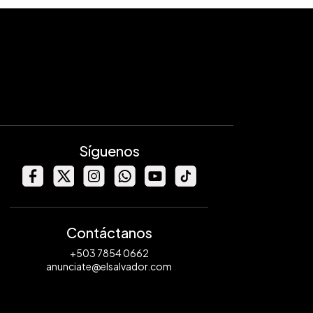
Síguenos
Contáctanos
+503 7854 0662
anunciate@elsalvador.com