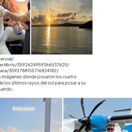
ercial/
astillotv/3592624959366537625/
bara/3592788155716824182/
 las imágenes donde posaron los cuatro
 los últimos rayos del sol para posar a su
cuerdo.