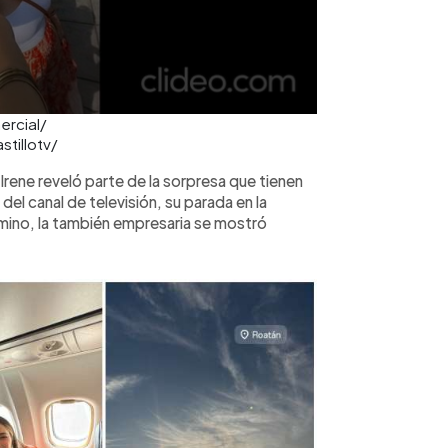
ercial/
tillotv/
 Irene reveló parte de la sorpresa que tienen
del canal de televisión, su parada en la
mino, la también empresaria se mostró