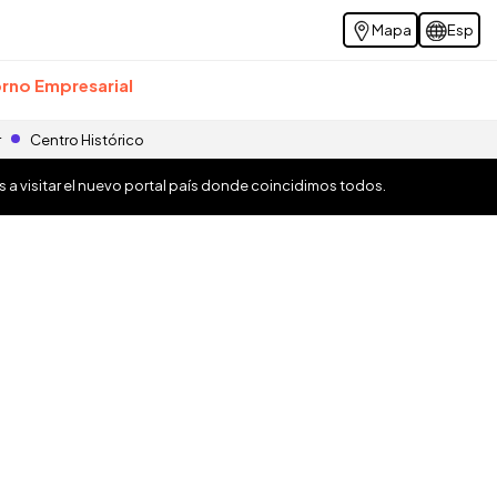
Mapa
Esp
rno Empresarial
r
Centro Histórico
os a visitar el nuevo portal país donde coincidimos todos.