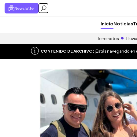
Newsletter
Inicio
Noticias
T
Terremotos
Lluvi
CONTENIDO DE ARCHIVO:
¡Estás navegando en el