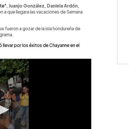
WhatsApp
Copiar link
te",
Juanjo González, Daniela Ardón,
on a que llegara las vacaciones de Semana
se fueron a gozar de la isla hondureña de
ograma.
 llevar por los éxitos de Chayanne en el