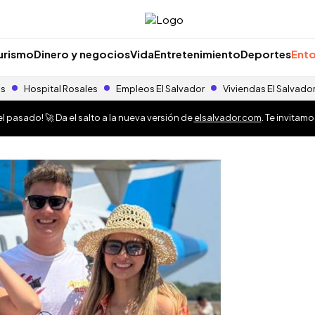
urismo
Dinero y negocios
Vida
Entretenimiento
Deportes
Ento
as
Hospital Rosales
Empleos El Salvador
Viviendas El Salvado
 pasado! 🚀 Da el salto a la nueva versión de
elsalvador.com
. Te invitam