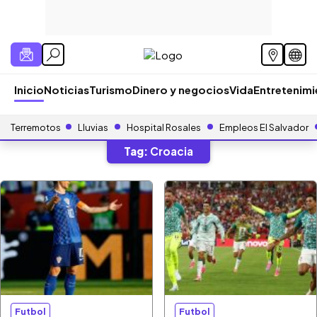
Inicio
Noticias
Turismo
Dinero y negocios
Vida
Entretenim
Terremotos
Lluvias
Hospital Rosales
Empleos El Salvador
Tag:
Croacia
Futbol
Futbol