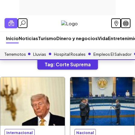
Inicio
Noticias
Turismo
Dinero y negocios
Vida
Entretenim
Terremotos
Lluvias
Hospital Rosales
Empleos El Salvador
Tag:
Corte Suprema
Internacional
Nacional