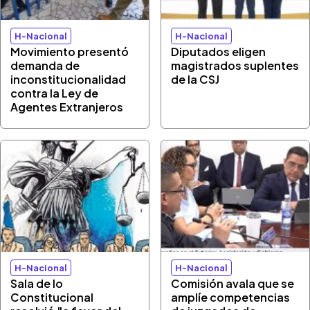
H-Nacional
H-Nacional
Movimiento presentó
Diputados eligen
demanda de
magistrados suplentes
inconstitucionalidad
de la CSJ
contra la Ley de
Agentes Extranjeros
H-Nacional
H-Nacional
Sala de lo
Comisión avala que se
Constitucional
amplíe competencias