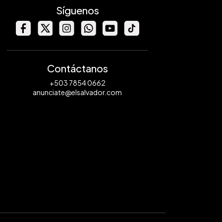
Síguenos
Contáctanos
+503 7854 0662
anunciate@elsalvador.com