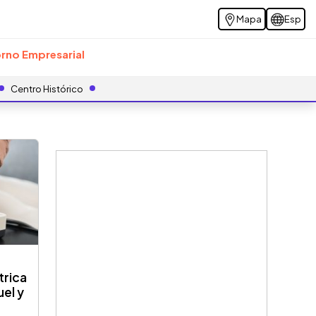
Mapa
Esp
rno Empresarial
Centro Histórico
trica
uel y