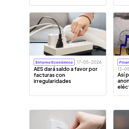
17-05-2026
Entorno Económico
Fina
AES dará saldo a favor por
12-0
Así 
facturas con
anom
irregularidades
eléc