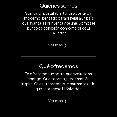
Quiénes somos
Somos un portal abierto, propositivo y
moderno, pensado para reflejar a un país
que avanza, se reinventa y se une. Somos el
punto de conexión con lo mejor de El
Salvador.
Ver mas ❯
Qué ofrecemos
Te ofrecemos un portal que evoluciona
contigo. Que informa, pero también
inspira. Que te representa. Mostramos de lo
que está hecho El Salvador.
Ver mas ❯