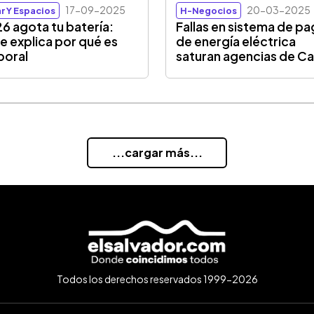
17-09-2025
20-03-2025
r Y Espacios
H-Negocios
26 agota tu batería:
Fallas en sistema de p
e explica por qué es
de energía eléctrica
poral
saturan agencias de C
...cargar más...
Todos los derechos reservados 1999-2026