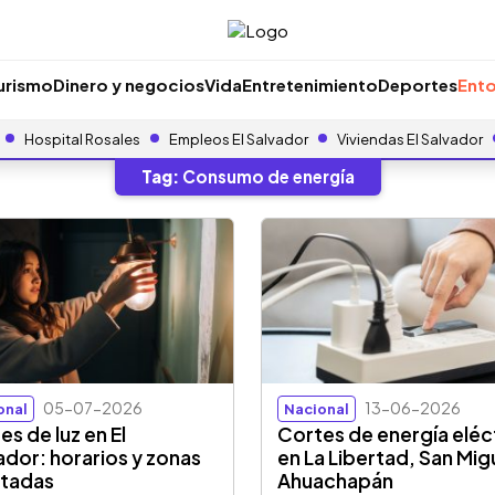
urismo
Dinero y negocios
Vida
Entretenimiento
Deportes
Ento
Hospital Rosales
Empleos El Salvador
Viviendas El Salvador
Tag:
Consumo de energía
05-07-2026
13-06-2026
onal
Nacional
es de luz en El
Cortes de energía eléc
ador: horarios y zonas
en La Libertad, San Mig
tadas
Ahuachapán