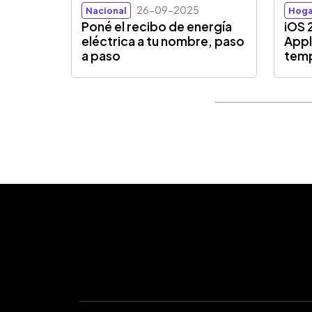
26-09-2025
Nacional
Hoga
Poné el recibo de energía
iOS 
eléctrica a tu nombre, paso
Appl
a paso
tem