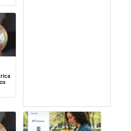
trica
ios