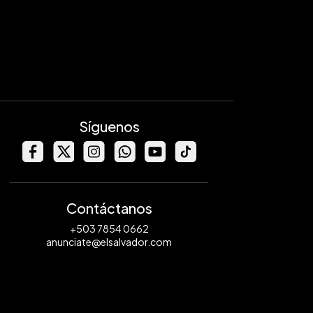
Síguenos
Contáctanos
+503 7854 0662
anunciate@elsalvador.com