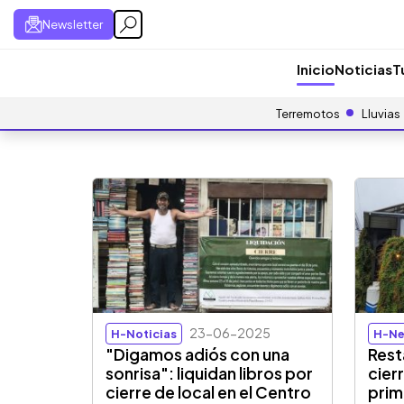
Newsletter
Inicio
Noticias
T
Terremotos
Lluvias
23-06-2025
H-Noticias
H-Ne
"Digamos adiós con una
Rest
sonrisa": liquidan libros por
cier
cierre de local en el Centro
prim