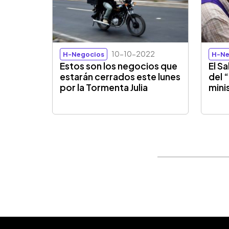
10-10-2022
H-Negocios
H-Ne
Estos son los negocios que
El S
estarán cerrados este lunes
del 
por la Tormenta Julia
mini