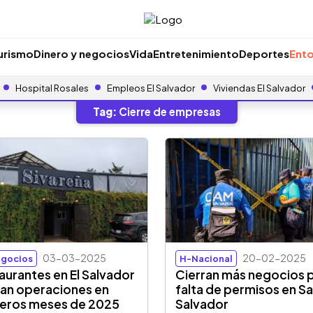
urismo
Dinero y negocios
Vida
Entretenimiento
Deportes
Ento
Hospital Rosales
Empleos El Salvador
Viviendas El Salvador
Tag:
Cierre de empresas
03-03-2025
20-02-2025
gocios
H-Nacional
aurantes en El Salvador
Cierran más negocios 
ran operaciones en
falta de permisos en S
eros meses de 2025
Salvador