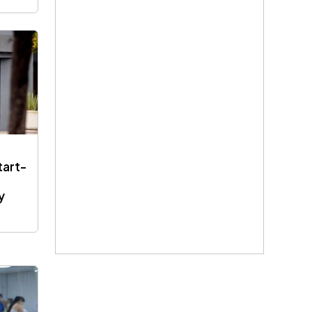
tart-
y