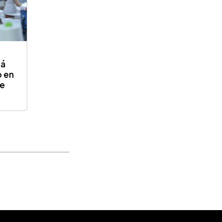
rá
o en
de