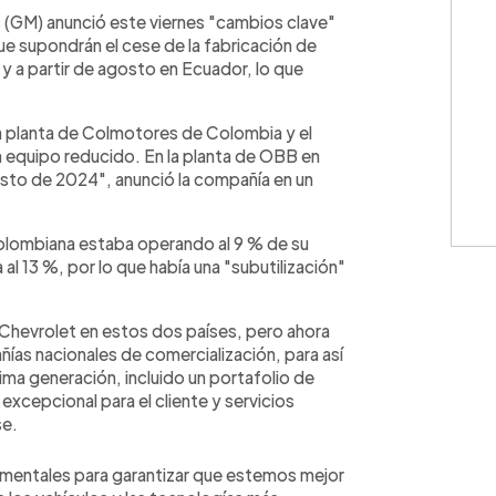
WhatsApp
Copiar link
(GM) anunció este viernes "cambios clave"
e supondrán el cese de la fabricación de
y a partir de agosto en Ecuador, lo que
a planta de Colmotores de Colombia y el
equipo reducido. En la planta de OBB en
osto de 2024", anunció la compañía en un
colombiana estaba operando al 9 % de su
l 13 %, por lo que había una "subutilización"
 Chevrolet en estos dos países, pero ahora
ñías nacionales de comercialización, para así
ima generación, incluido un portafolio de
excepcional para el cliente y servicios
se.
mentales para garantizar que estemos mejor