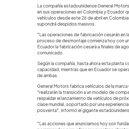
Facebook
Twitter
►
Escuchar artículo
La compañía estadounidense General Motors 
en sus operaciones en Colombia y Ecuador qu
vehículos desde este 26 de abril en Colombia 
supondrá despidos masivos.
"Las operaciones de fabricación cesarán en l
proceso de desmontaje comienza hoy con un 
Ecuador la fabricación cesará a finales de ag
comunicado.
Según la compañía, hasta ahora esta planta 
capacidad, mientras que en Ecuador se opera a
de ambas.
General Motors fabrica vehículos de la marca
"realizarán la transición a un modelo de compa
respaldar el lanzamiento de vehículos de próx
clase mundial, soportado por una experiencia 
posventa", informó el gigante estadouniden
"Las acciones que anunciamos hoy son funda