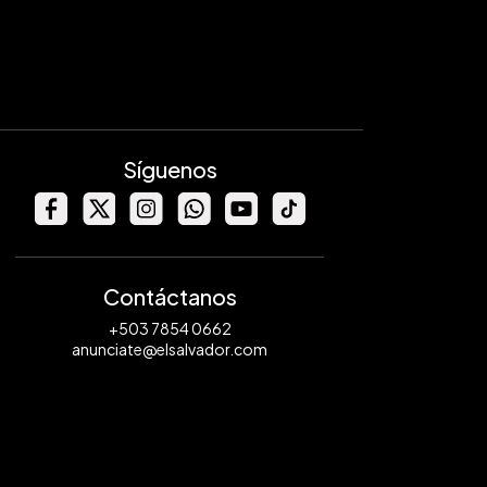
Síguenos
Contáctanos
+503 7854 0662
anunciate@elsalvador.com