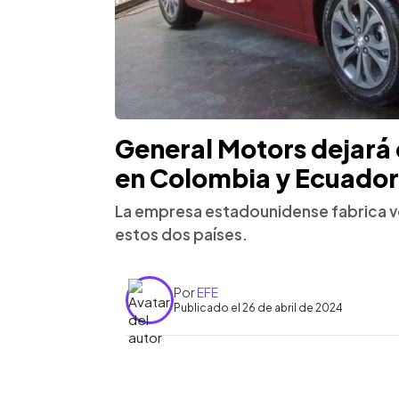
General Motors dejará 
en Colombia y Ecuador
La empresa estadounidense fabrica ve
estos dos países.
Por
EFE
Publicado el 26 de abril de 2024
0:00