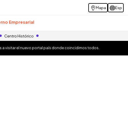
Mapa
Esp
rno Empresarial
Centro Histórico
os a visitar el nuevo portal país donde coincidimos todos.