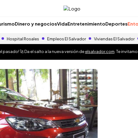
urismo
Dinero y negocios
Vida
Entretenimiento
Deportes
Ento
Hospital Rosales
Empleos El Salvador
Viviendas El Salvador
 pasado! 🚀 Da el salto a la nueva versión de
elsalvador.com
. Te invitam