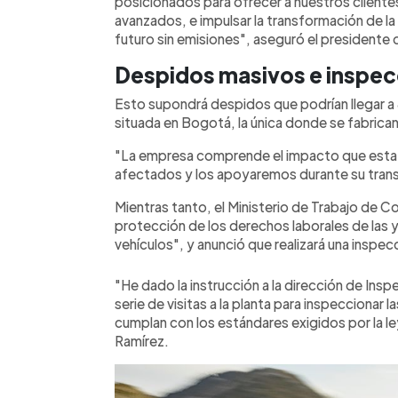
posicionados para ofrecer a nuestros clientes
avanzados, e impulsar la transformación de la
futuro sin emisiones", aseguró el presidente 
Despidos masivos e inspecc
Esto supondrá despidos que podrían llegar a
situada en Bogotá, la única donde se fabrica
"La empresa comprende el impacto que esta 
afectados y los apoyaremos durante su transi
Mientras tanto, el Ministerio de Trabajo de Co
protección de los derechos laborales de las 
vehículos", y anunció que realizará una inspec
"He dado la instrucción a la dirección de Insp
serie de visitas a la planta para inspeccionar l
cumplan con los estándares exigidos por la ley"
Ramírez.