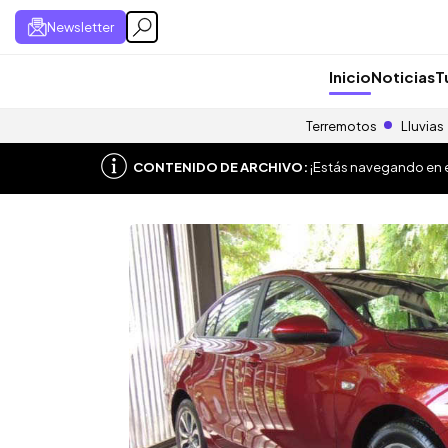
Newsletter
Inicio
Noticias
T
Terremotos
Lluvias
CONTENIDO DE ARCHIVO:
¡Estás navegando en el