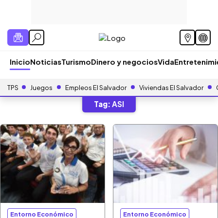
Inicio
Noticias
Turismo
Dinero y negocios
Vida
Entretenim
TPS
Juegos
Empleos El Salvador
Viviendas El Salvador
Tag:
ASI
Entorno Económico
Entorno Económico