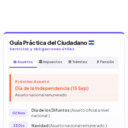
Guía Práctica del Ciudadano
Servicios y obligaciones útiles
📅 Asuetos
🏛️ Impuestos
🛠️ Trámites
👴 Pensión
Próximo Asueto
Día de la Independencia (15 Sep)
Asueto nacional remunerado.
Día de los Difuntos
(Asueto oficial a nivel
02 Nov
nacional.)
Navidad
(Asueto nacional remunerado.)
25 Dic