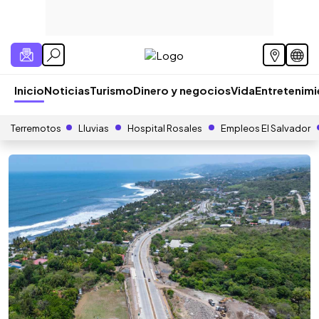
Inicio
Noticias
Turismo
Dinero y negocios
Vida
Entretenim
Terremotos
Lluvias
Hospital Rosales
Empleos El Salvador