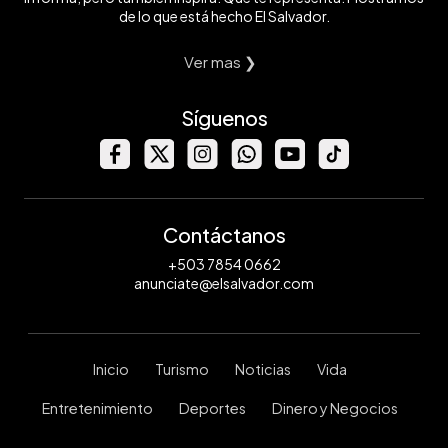
de lo que está hecho El Salvador.
Ver mas ❯
Síguenos
Contáctanos
+503 7854 0662
anunciate@elsalvador.com
Inicio
Turismo
Noticias
Vida
Entretenimiento
Deportes
Dinero y Negocios