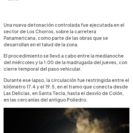
Resumen del artículo:
0:00
►
Una nueva detonación controlada se realizó en
Escuchar artículo
Una nueva detonación controlada fue ejecutada en el
Los Chorros, sobre la carretera Panamericana,
sector de Los Chorros, sobre la carretera
como parte de los trabajos en el talud de la zona.
Panamericana, como parte de las obras que se
El procedimiento se llevó a cabo entre la
desarrollan en el talud de la zona.
medianoche y la 1:00 a. m., con cierre temporal
del paso vehicular entre los kilómetros 17.4 y 19.5.
El procedimiento se llevó a cabo entre la medianoche
La explosión permitió fragmentar entre 150 y 200
del miércoles y la 1:00 de la madrugada del jueves, con
metros cúbicos de roca utilizando explosivos
cierre temporal del paso vehicular.
industriales. Tras verificar la estabilidad del
Durante ese lapso, la circulación fue restringida entre el
terreno, el tránsito fue restablecido. Esta
kilómetro 17.4 y el 19.5, en el tramo que conecta desde
intervención se suma a otra realizada el 19 de abril,
y se prevé que continúen este tipo de trabajos en
Las Delicias, en Santa Tecla, hasta el desvío de Colón,
los próximos días.
en las cercanías del antiguo Poliedro.