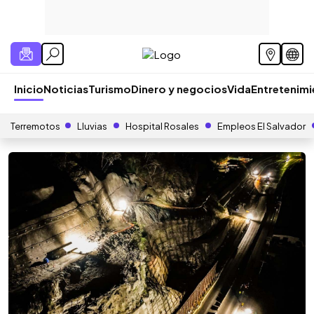
Inicio
Noticias
Turismo
Dinero y negocios
Vida
Entretenim
Terremotos
Lluvias
Hospital Rosales
Empleos El Salvador