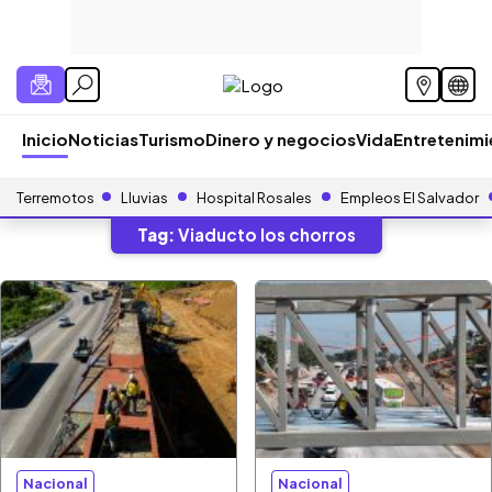
Inicio
Noticias
Turismo
Dinero y negocios
Vida
Entretenim
Terremotos
Lluvias
Hospital Rosales
Empleos El Salvador
Tag:
Viaducto los chorros
Nacional
Nacional