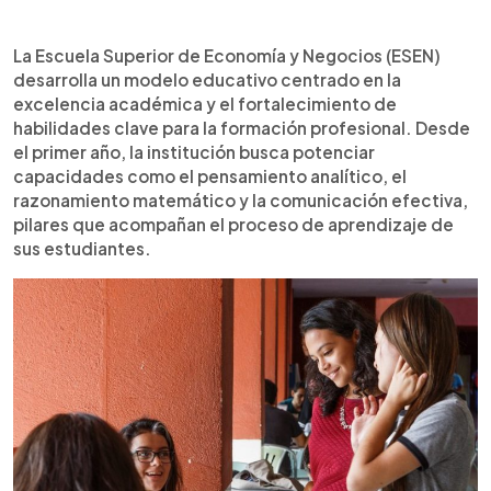
Resumen del artículo:
0:00
►
La Escuela Superior de Economía y Negocios
Escuchar artículo
La Escuela Superior de Economía y Negocios (ESEN)
(ESEN) desarrolla un modelo educativo enfocado
desarrolla un modelo educativo centrado en la
en la excelencia académica, el liderazgo y la
excelencia académica y el fortalecimiento de
formación integral. Durante el primer año, común
habilidades clave para la formación profesional. Desde
para todas sus carreras, los estudiantes
el primer año, la institución busca potenciar
fortalecen habilidades como el trabajo en equipo
capacidades como el pensamiento analítico, el
y el liderazgo antes de elegir su especialización.
razonamiento matemático y la comunicación efectiva,
La institución también impulsa espacios de
pilares que acompañan el proceso de aprendizaje de
aprendizaje fuera del aula mediante la asignatura
sus estudiantes.
“Bienestar Total”, orientada al desarrollo personal
y la colaboración. En el quinto año, los alumnos
trabajan con empresas reales bajo supervisión
docente, combinando teoría y práctica para
adquirir experiencia profesional mientras
completan su formación universitaria.