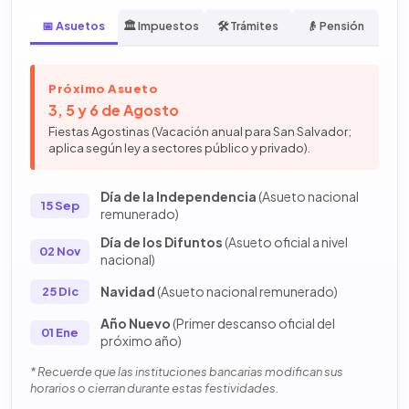
📅 Asuetos
🏛️ Impuestos
🛠️ Trámites
👴 Pensión
Próximo Asueto
3, 5 y 6 de Agosto
Fiestas Agostinas (Vacación anual para San Salvador;
aplica según ley a sectores público y privado).
Día de la Independencia
(Asueto nacional
15 Sep
remunerado)
Día de los Difuntos
(Asueto oficial a nivel
02 Nov
nacional)
Navidad
(Asueto nacional remunerado)
25 Dic
Año Nuevo
(Primer descanso oficial del
01 Ene
próximo año)
* Recuerde que las instituciones bancarias modifican sus
horarios o cierran durante estas festividades.