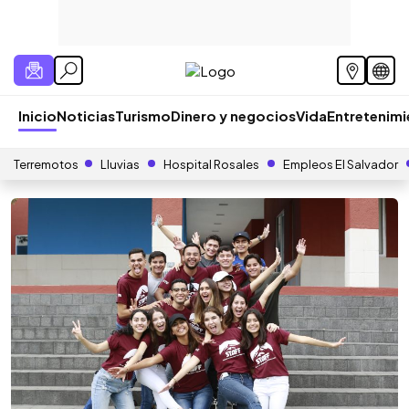
Inicio
Noticias
Turismo
Dinero y negocios
Vida
Entretenim
Terremotos
Lluvias
Hospital Rosales
Empleos El Salvador