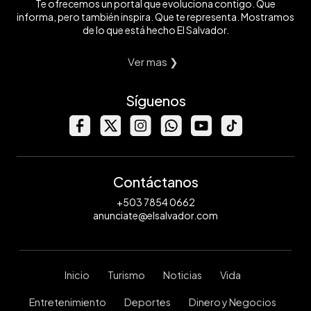
Te ofrecemos un portal que evoluciona contigo. Que
informa, pero también inspira. Que te representa. Mostramos
de lo que está hecho El Salvador.
Ver mas ❯
Síguenos
Contáctanos
+503 7854 0662
anunciate@elsalvador.com
Inicio
Turismo
Noticias
Vida
Entretenimiento
Deportes
Dinero y Negocios