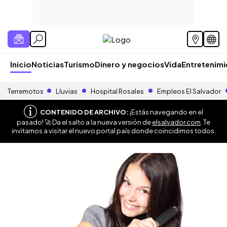
Inicio
Noticias
Turismo
Dinero y negocios
Vida
Entretenim
Terremotos
Lluvias
Hospital Rosales
Empleos El Salvador
CONTENIDO DE ARCHIVO:
¡Estás navegando en el
pasado! 🚀 Da el salto a la nueva versión de
elsalvador.com
. Te
invitamos a visitar el nuevo portal país donde coincidimos todos.