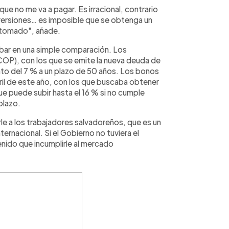
e no me va a pagar. Es irracional, contrario
inversiones… es imposible que se obtenga un
go tomado", añade.
r en una simple comparación. Los
COP), con los que se emite la nueva deuda de
nto del 7 % a un plazo de 50 años. Los bonos
ril de este año, con los que buscaba obtener
ue puede subir hasta el 16 % si no cumple
plazo.
rle a los trabajadores salvadoreños, que es un
ernacional. Si el Gobierno no tuviera el
nido que incumplirle al mercado