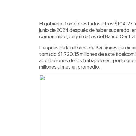
0:00
Facebook
Twitter
►
Escuchar artículo
El gobierno tomó prestados otros $104.27 m
junio de 2024 después de haber superado, en a
compromiso, según datos del Banco Central
Después de la reforma de Pensiones de dicie
tomado $1,720.15 millones de este fideicomis
aportaciones de los trabajadores, por lo que 
millones al mes en promedio.