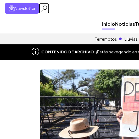
Newsletter
Inicio
Noticias
T
Terremotos
Lluvias
CONTENIDO DE ARCHIVO:
¡Estás navegando en el