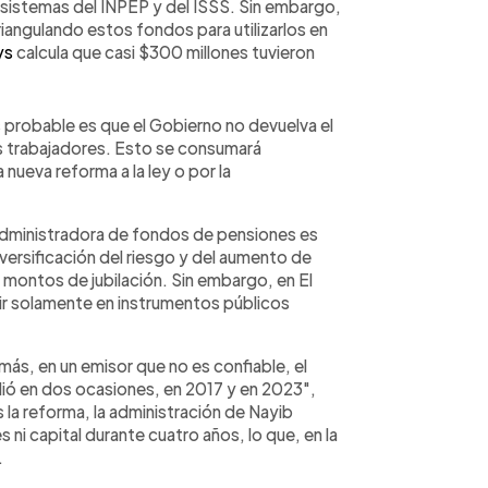
 sistemas del INPEP y del ISSS. Sin embargo,
iangulando estos fondos para utilizarlos en
ys
calcula que casi $300 millones tuvieron
s probable es que el Gobierno no devuelva el
s trabajadores. Esto se consumará
 nueva reforma a la ley o por la
 administradora de fondos de pensiones es
iversificación del riesgo y del aumento de
 montos de jubilación. Sin embargo, en El
tir solamente en instrumentos públicos
más, en un emisor que no es confiable, el
lió en dos ocasiones, en 2017 y en 2023",
 la reforma, la administración de Nayib
ni capital durante cuatro años, lo que, en la
.