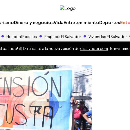
urismo
Dinero y negocios
Vida
Entretenimiento
Deportes
Ento
Hospital Rosales
Empleos El Salvador
Viviendas El Salvador
 pasado! 🚀 Da el salto a la nueva versión de
elsalvador.com
. Te invitam