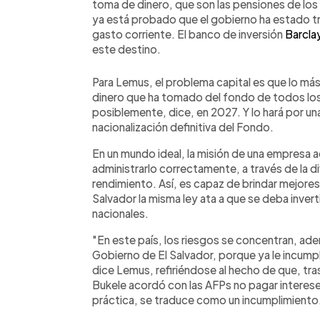
toma de dinero, que son las pensiones de los
ya está probado que el gobierno ha estado tr
gasto corriente. El banco de inversión
Barcla
este destino.
Para Lemus, el problema capital es que lo má
dinero que ha tomado del fondo de todos lo
posiblemente, dice, en 2027. Y lo hará por una
nacionalización definitiva del Fondo.
En un mundo ideal, la misión de una empresa
administrarlo correctamente, a través de la d
rendimiento. Así, es capaz de brindar mejores
Salvador la misma ley ata a que se deba inver
nacionales.
"En este país, los riesgos se concentran, ade
Gobierno de El Salvador, porque ya le incump
dice Lemus, refiriéndose al hecho de que, tras
Bukele acordó con las AFPs no pagar intereses 
práctica, se traduce como un incumplimiento