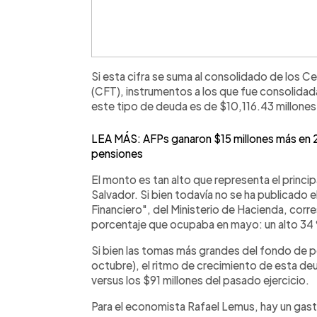
Si esta cifra se suma al consolidado de los C
(CFT), instrumentos a los que fue consolidada
este tipo de deuda es de $10,116.43 millones
LEA MÁS: AFPs ganaron $15 millones más en 
pensiones
El monto es tan alto que representa el princi
Salvador. Si bien todavía no se ha publicado 
Financiero", del Ministerio de Hacienda, corre
porcentaje que ocupaba en mayo: un alto 34 
Si bien las tomas más grandes del fondo de pe
octubre), el ritmo de crecimiento de esta de
versus los $91 millones del pasado ejercicio.
Para el economista Rafael Lemus, hay un gast