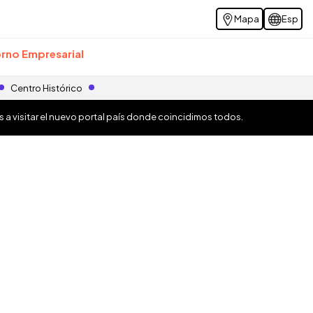
Mapa
Esp
rno Empresarial
Centro Histórico
os a visitar el nuevo portal país donde coincidimos todos.