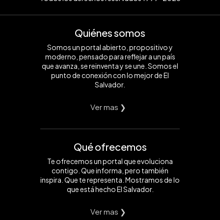
Quiénes somos
Somos un portal abierto, propositivo y
moderno, pensado para reflejar a un país
que avanza, se reinventa y se une. Somos el
punto de conexión con lo mejor de El
Salvador.
Ver mas ❯
Qué ofrecemos
Te ofrecemos un portal que evoluciona
contigo. Que informa, pero también
inspira. Que te representa. Mostramos de lo
que está hecho El Salvador.
Ver mas ❯