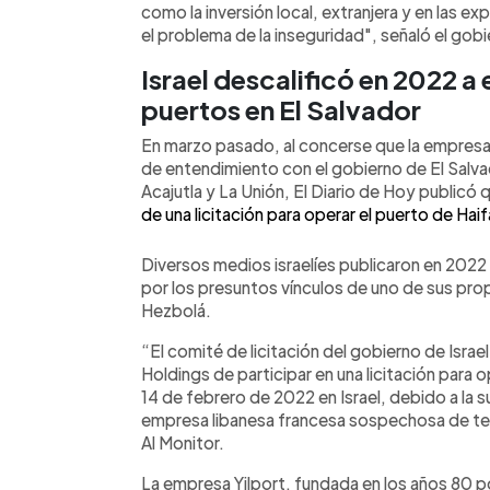
como la inversión local, extranjera y en las e
el problema de la inseguridad", señaló el go
Israel descalificó en 2022 
puertos en El Salvador
En marzo pasado, al concerse que la empresa
de entendimiento con el gobierno de El Salva
Acajutla y La Unión, El Diario de Hoy publicó
de una licitación para operar el puerto de Haif
Diversos medios israelíes publicaron en 202
por los presuntos vínculos de uno de sus prop
Hezbolá.
“El comité de licitación del gobierno de Israel
Holdings de participar en una licitación para 
14 de febrero de 2022 en Israel, debido a la 
empresa libanesa francesa sospechosa de ten
Al Monitor.
La empresa Yilport, fundada en los años 80 p