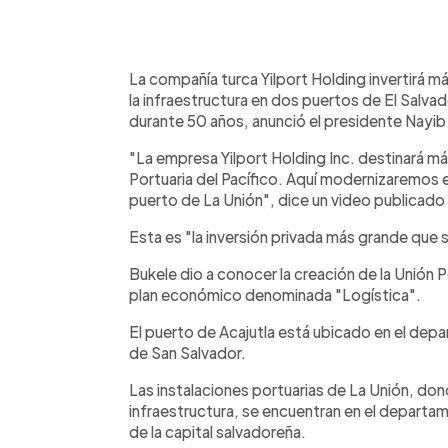
0:00
Facebook
Twitter
►
Escuchar artículo
La compañía turca Yilport Holding invertirá m
la infraestructura en dos puertos de El Salvad
durante 50 años, anunció el presidente Nayib
"La empresa Yilport Holding Inc. destinará más
Portuaria del Pacífico. Aquí modernizaremos el
puerto de La Unión", dice un video publicado
Esta es "la inversión privada más grande que 
Bukele dio a conocer la creación de la Unión P
plan económico denominada "Logística".
El puerto de Acajutla está ubicado en el de
de San Salvador.
Las instalaciones portuarias de La Unión, do
infraestructura, se encuentran en el departa
de la capital salvadoreña.