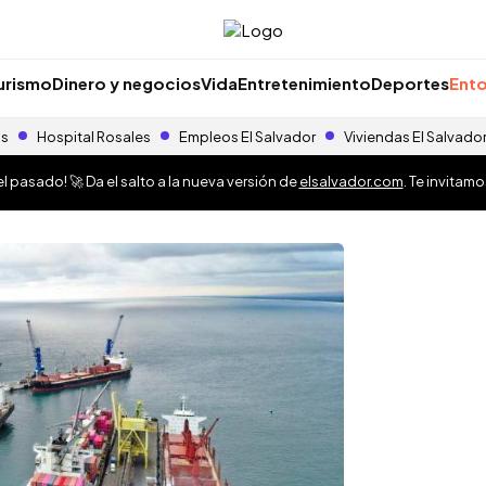
urismo
Dinero y negocios
Vida
Entretenimiento
Deportes
Ento
as
Hospital Rosales
Empleos El Salvador
Viviendas El Salvado
 pasado! 🚀 Da el salto a la nueva versión de
elsalvador.com
. Te invitam