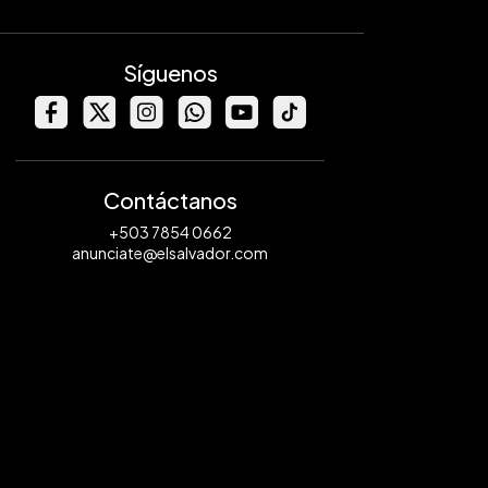
Síguenos
Contáctanos
+503 7854 0662
anunciate@elsalvador.com