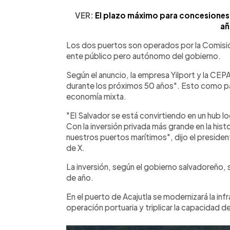
VER:
El plazo máximo para concesiones 
añ
Los dos puertos son operados por la Comisió
ente público pero autónomo del gobierno.
Según el anuncio, la empresa Yilport y la CE
durante los próximos 50 años". Esto como pa
economía mixta.
"El Salvador se está convirtiendo en un hub l
Con la inversión privada más grande en la hist
nuestros puertos marítimos", dijo el presiden
de X.
La inversión, según el gobierno salvadoreño, 
de año.
En el puerto de Acajutla se modernizará la inf
operación portuaria y triplicar la capacidad de