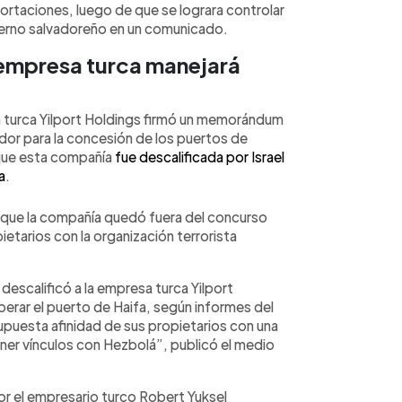
xportaciones, luego de que se lograra controlar
bierno salvadoreño en un comunicado.
a empresa turca manejará
 turca Yilport Holdings firmó un memorándum
dor para la concesión de los puertos de
 que esta compañía
fue descalificada por Israel
a
.
2 que la compañía quedó fuera del concurso
ietarios con la organización terrorista
 descalificó a la empresa turca Yilport
operar el puerto de Haifa, según informes del
supuesta afinidad de sus propietarios con una
er vínculos con Hezbolá”, publicó el medio
or el empresario turco Robert Yuksel