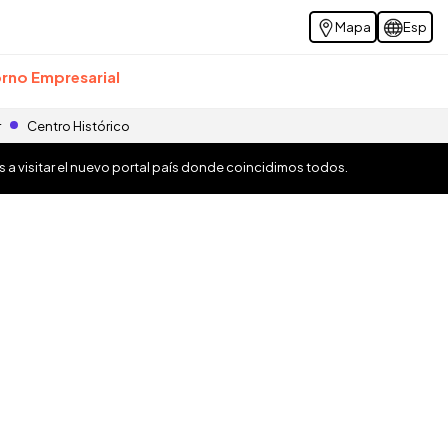
Mapa
Esp
rno Empresarial
r
Centro Histórico
os a visitar el nuevo portal país donde coincidimos todos.