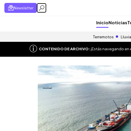
Newsletter
Inicio
Noticias
T
Terremotos
Lluvi
CONTENIDO DE ARCHIVO:
¡Estás navegando en el