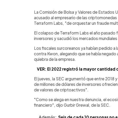
0:00
Facebook
Twitter
►
Escuchar artículo
La Comisión de Bolsa y Valores de Estados U
acusado al empresario de las criptomonedas
Terraform Labs, "de orquestar un fraude multi
El colapso de Terraform Labs el año pasado 
inversores y sacudió los mercados mundiale
Los fiscales surcoreanos ya habían pedido a la
contra Kwon, alegando que se había negado a
quiebra de la empresa.
VER: El 2022 registró la mayor cantidad 
El jueves, la SEC argumentó que entre 2018 
de millones de dólares de inversores ofreci
de valores de criptoactivos".
"Como se alega en nuestra denuncia, el ecosi
financiero", dijo Gurbir Grewal, de la SEC.
Además:
Seis de cada 10 personas no 