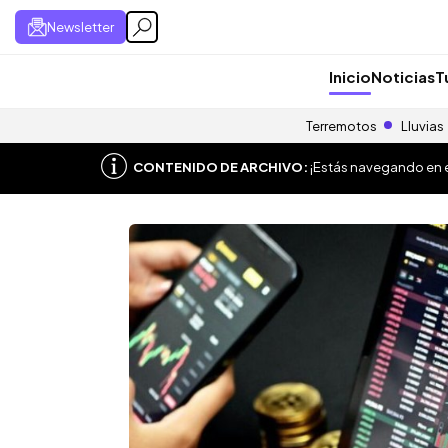
Newsletter
Inicio
Noticias
T
Terremotos
Lluvias
CONTENIDO DE ARCHIVO:
¡Estás navegando en el