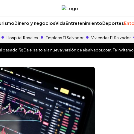
urismo
Dinero y negocios
Vida
Entretenimiento
Deportes
Ento
Hospital Rosales
Empleos El Salvador
Viviendas El Salvador
 pasado! 🚀 Da el salto a la nueva versión de
elsalvador.com
. Te invitam