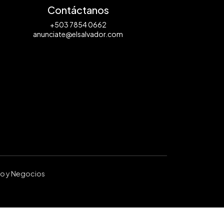
Contáctanos
+503 7854 0662
anunciate@elsalvador.com
ro y Negocios