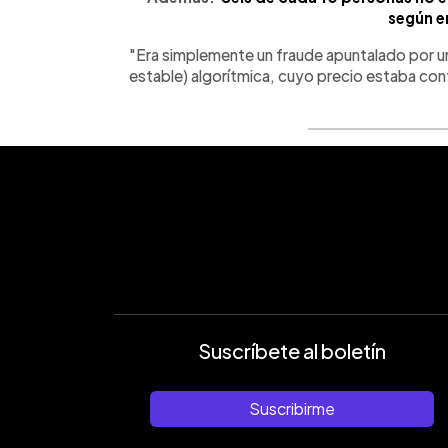
según e
"Era simplemente un fraude apuntalado por u
estable) algorítmica, cuyo precio estaba con
Suscríbete al boletín
Suscribirme