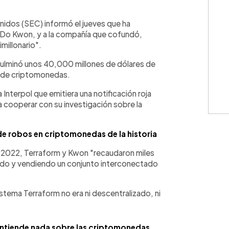
WhatsApp
Copiar link
nidos (SEC) informó el jueves que ha
 Do Kwon, y a la compañía que cofundó,
millonario".
fulminó unos 40,000 millones de dólares de
s de criptomonedas.
 Interpol que emitiera una notificación roja
 cooperar con su investigación sobre la
de robos en criptomonedas de la historia
y 2022, Terraform y Kwon "recaudaron miles
endo y vendiendo un conjunto interconectado
stema Terraform no era ni descentralizado, ni
entiende nada sobre las criptomonedas,