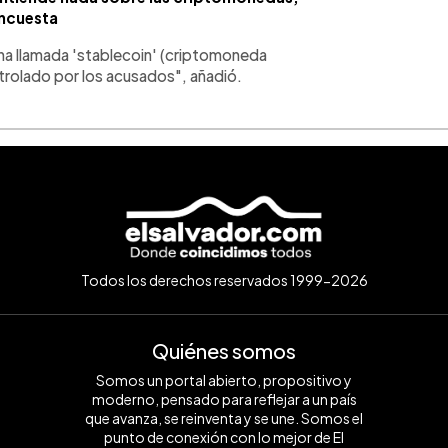
ncuesta
na llamada 'stablecoin' (criptomoneda
trolado por los acusados", añadió.
Todos los derechos reservados 1999-2026
Quiénes somos
Somos un portal abierto, propositivo y
moderno, pensado para reflejar a un país
que avanza, se reinventa y se une. Somos el
punto de conexión con lo mejor de El