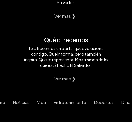
Salvador.
Ver mas ❯
Qué ofrecemos
Te ofrecemos un portal que evoluciona
contigo. Que informa, pero también
inspira. Que te representa. Mostramos de lo
que está hecho El Salvador.
Ver mas ❯
smo
Noticias
Vida
Entretenimiento
Deportes
Dine