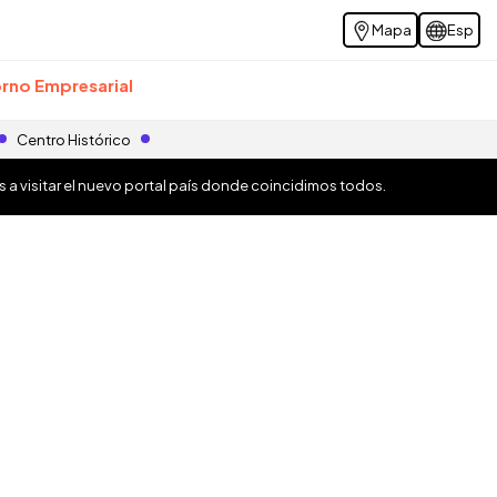
Mapa
Esp
rno Empresarial
Centro Histórico
os a visitar el nuevo portal país donde coincidimos todos.