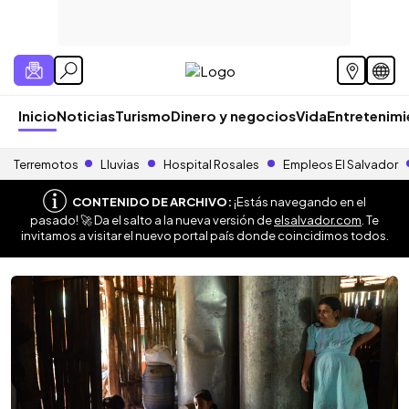
Inicio
Noticias
Turismo
Dinero y negocios
Vida
Entretenim
Terremotos
Lluvias
Hospital Rosales
Empleos El Salvador
CONTENIDO DE ARCHIVO:
¡Estás navegando en el
pasado! 🚀 Da el salto a la nueva versión de
elsalvador.com
. Te
invitamos a visitar el nuevo portal país donde coincidimos todos.