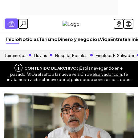
Inicio
Noticias
Turismo
Dinero y negocios
Vida
Entretenim
Terremotos
Lluvias
Hospital Rosales
Empleos El Salvador
CONTENIDO DE ARCHIVO:
¡Estás navegando en el
pasado! 🚀 Da el salto a la nueva versión de
elsalvador.com
. Te
invitamos a visitar el nuevo portal país donde coincidimos todos.