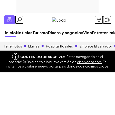
Inicio
Noticias
Turismo
Dinero y negocios
Vida
Entretenim
Terremotos
Lluvias
Hospital Rosales
Empleos El Salvador
CONTENIDO DE ARCHIVO:
¡Estás navegando en el
pasado! 🚀 Da el salto a la nueva versión de
elsalvador.com
. Te
invitamos a visitar el nuevo portal país donde coincidimos todos.