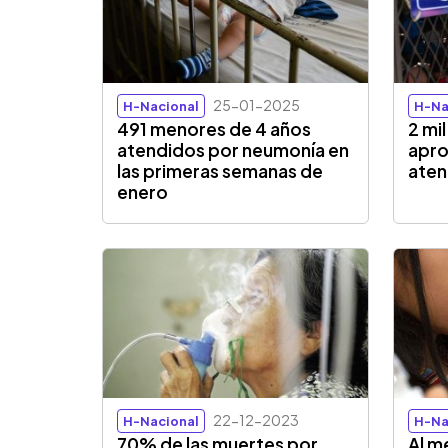
25-01-2025
H-Nacional
H-Na
491 menores de 4 años
2 mi
atendidos por neumonía en
apr
las primeras semanas de
aten
enero
22-12-2023
H-Nacional
H-Na
70% de las muertes por
Al m