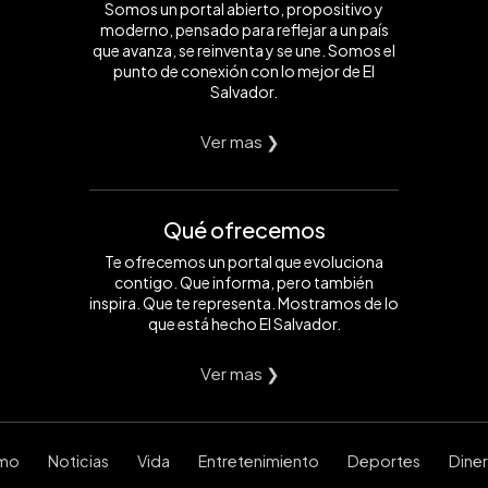
Somos un portal abierto, propositivo y
moderno, pensado para reflejar a un país
que avanza, se reinventa y se une. Somos el
punto de conexión con lo mejor de El
Salvador.
Ver mas ❯
Qué ofrecemos
Te ofrecemos un portal que evoluciona
contigo. Que informa, pero también
inspira. Que te representa. Mostramos de lo
que está hecho El Salvador.
Ver mas ❯
smo
Noticias
Vida
Entretenimiento
Deportes
Dine