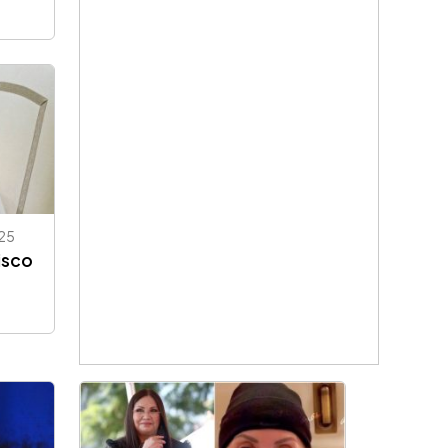
25
isco