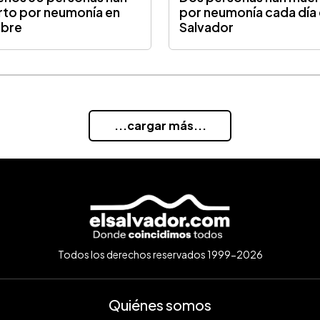
to por neumonía en
por neumonía cada día 
ubre
Salvador
...cargar más...
Todos los derechos reservados 1999-2026
Quiénes somos