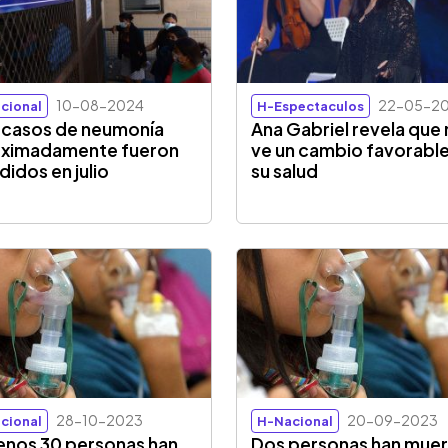
10-08-2024
22-05-2
cional
H-Espectaculos
l casos de neumonía
Ana Gabriel revela que
oximadamente fueron
ve un cambio favorable
didos en julio
su salud
28-10-2023
20-09-2023
cional
H-Nacional
enos 30 personas han
Dos personas han mue