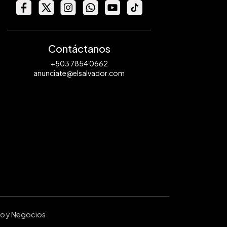
Contáctanos
+503 7854 0662
anunciate@elsalvador.com
ro y Negocios