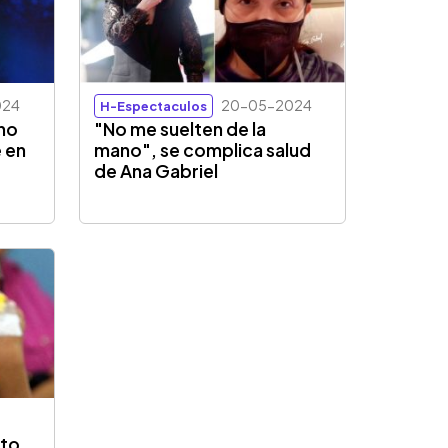
024
20-05-2024
H-Espectaculos
 no
"No me suelten de la
 en
mano", se complica salud
de Ana Gabriel
rto