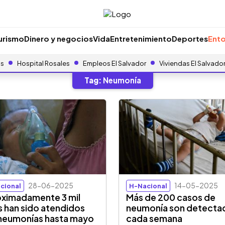
urismo
Dinero y negocios
Vida
Entretenimiento
Deportes
Ento
as
Hospital Rosales
Empleos El Salvador
Viviendas El Salvado
Tag:
Neumonía
28-06-2025
14-05-2025
cional
H-Nacional
ximadamente 3 mil
Más de 200 casos de
s han sido atendidos
neumonía son detecta
neumonías hasta mayo
cada semana