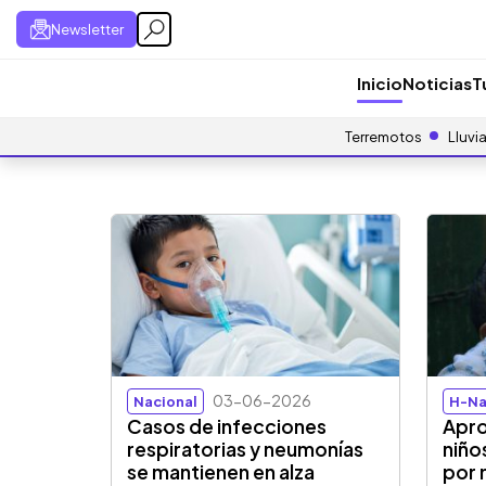
Newsletter
Inicio
Noticias
T
Terremotos
Lluvi
03-06-2026
Nacional
H-Na
Casos de infecciones
Apro
respiratorias y neumonías
niño
se mantienen en alza
por 