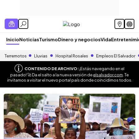
Inicio
Noticias
Turismo
Dinero y negocios
Vida
Entretenim
Terremotos
Lluvias
Hospital Rosales
Empleos El Salvador
CONTENIDO DE ARCHIVO:
¡Estás navegando en el
pasado! 🚀 Da el salto a la nueva versión de
elsalvador.com
. Te
invitamos a visitar el nuevo portal país donde coincidimos todos.