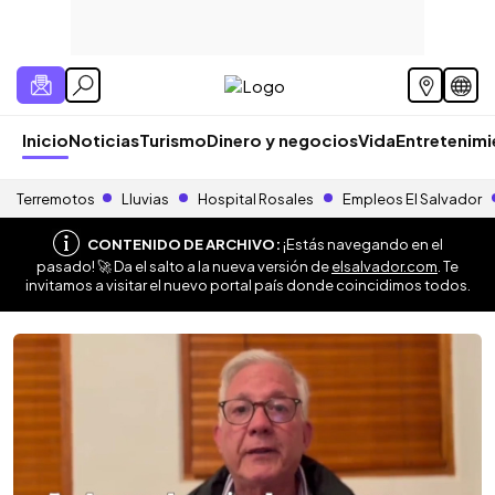
Inicio
Noticias
Turismo
Dinero y negocios
Vida
Entretenim
Terremotos
Lluvias
Hospital Rosales
Empleos El Salvador
CONTENIDO DE ARCHIVO:
¡Estás navegando en el
pasado! 🚀 Da el salto a la nueva versión de
elsalvador.com
. Te
invitamos a visitar el nuevo portal país donde coincidimos todos.