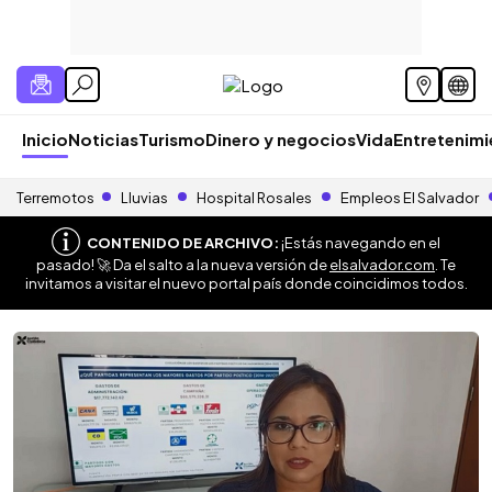
Inicio
Noticias
Turismo
Dinero y negocios
Vida
Entretenim
Terremotos
Lluvias
Hospital Rosales
Empleos El Salvador
CONTENIDO DE ARCHIVO:
¡Estás navegando en el
pasado! 🚀 Da el salto a la nueva versión de
elsalvador.com
. Te
invitamos a visitar el nuevo portal país donde coincidimos todos.