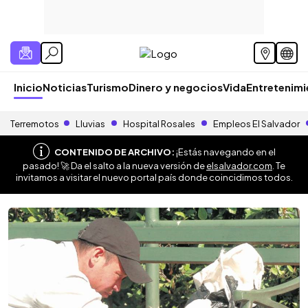
Inicio
Noticias
Turismo
Dinero y negocios
Vida
Entretenim
Terremotos
Lluvias
Hospital Rosales
Empleos El Salvador
CONTENIDO DE ARCHIVO:
¡Estás navegando en el
pasado! 🚀 Da el salto a la nueva versión de
elsalvador.com
. Te
invitamos a visitar el nuevo portal país donde coincidimos todos.