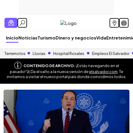
Inicio
Noticias
Turismo
Dinero y negocios
Vida
Entretenim
Terremotos
Lluvias
Hospital Rosales
Empleos El Salvador
CONTENIDO DE ARCHIVO:
¡Estás navegando en el
pasado! 🚀 Da el salto a la nueva versión de
elsalvador.com
. Te
invitamos a visitar el nuevo portal país donde coincidimos todos.