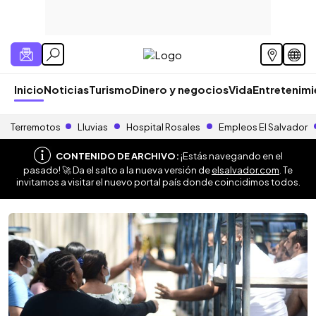
Inicio
Noticias
Turismo
Dinero y negocios
Vida
Entretenim
Terremotos
Lluvias
Hospital Rosales
Empleos El Salvador
CONTENIDO DE ARCHIVO:
¡Estás navegando en el
pasado! 🚀 Da el salto a la nueva versión de
elsalvador.com
. Te
invitamos a visitar el nuevo portal país donde coincidimos todos.