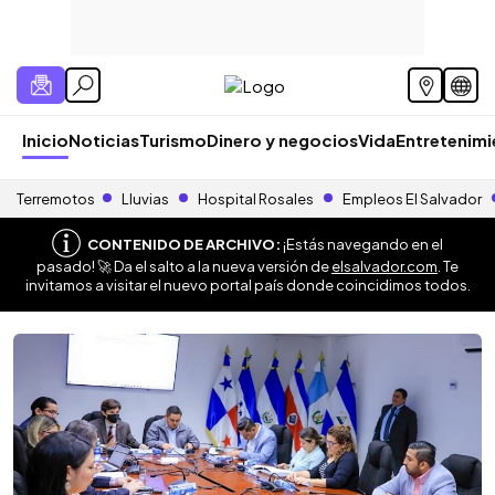
Inicio
Noticias
Turismo
Dinero y negocios
Vida
Entretenim
Terremotos
Lluvias
Hospital Rosales
Empleos El Salvador
CONTENIDO DE ARCHIVO:
¡Estás navegando en el
pasado! 🚀 Da el salto a la nueva versión de
elsalvador.com
. Te
invitamos a visitar el nuevo portal país donde coincidimos todos.