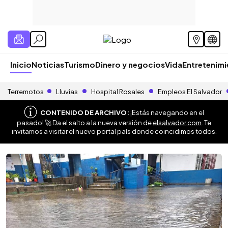
Inicio
Noticias
Turismo
Dinero y negocios
Vida
Entretenim
Terremotos
Lluvias
Hospital Rosales
Empleos El Salvador
CONTENIDO DE ARCHIVO:
¡Estás navegando en el
pasado! 🚀 Da el salto a la nueva versión de
elsalvador.com
. Te
invitamos a visitar el nuevo portal país donde coincidimos todos.