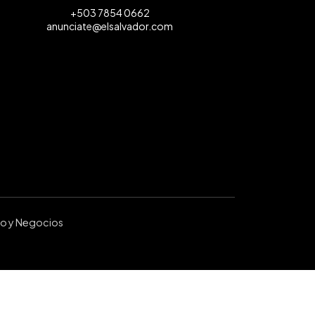
+503 7854 0662
anunciate@elsalvador.com
ro y Negocios