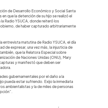
s
ación de Desarrollo Económico y Social Santa
 en que la detención de su hijo se realizó el
a la Radio YSUCA, donde reiteró los
gobierno, de haber capturado arbitrariamente
 la entrevista matutina de Radio YSUCA, el día
d de expresar, una vez más, la injusticia de
 también, que la Relatora Especial sobre
nización de Naciones Unidas (ONU), Mary
capturas y manifestó que deben ser
radora.
dades gubernamentales por el daño a la
ijo pueda estar sufriendo. Exijo la inmediata
ros ambientalistas y la de miles de personas
epción”.