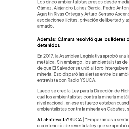
Los cinco ambientalistas presos desde media
Gámez, Alejandro Laínez García, Pedro Anton
Agustín Rivas Ortega y Arturo Serrano Ascen
asociaciones ilícitas, privación de libertad y 
armado.
Además: Cámara resolvió que los líderes 
detenidos
En 2017, la Asamblea Legislativa aprobó una le
metálica. Sin embargo, los ambientalistas de
de que El Salvador se unió al foro Interguber
minería. Eso disparó las alertas entre los amb
entrevista con Radio YSUCA.
Luego se creó la Ley para la Dirección de Hidr
cual los ambientalistas contra la minería metá
nivel nacional, en ese esfuerzo estaban cuand
ambientalistas contra la minería en Cabañas, 
#LaEntrevistaYSUCA
| “Empezamos a sentir
una intención de revertir la ley que se aprobó 