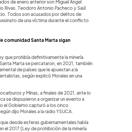
dos de enero anterior son Miguel Ángel
io Rivas, Teodoro Antonio Pacheco y Saúl
cio. Todos son acusados por delitos de
asesinato de una víctima durante el conflicto
de comunidad Santa Marta sigan
y que prohibía definitivamente la minería
 Santa Marta se percataron, en 2021, también
namental de países que le apuestan a la
ientalistas, según explicó Morales en una
ocarburos y Minas, a finales de 2021, ante lo
lica se dispusieron a organizar un evento a
o el Gobierno capturó a los cinco
según dijo Morales a la radio YSUCA.
 que desde esferas gubernamentales había
en el 2017 [Ley de prohibición de la minería