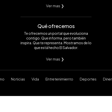
Ver mas ❯
Qué ofrecemos
Te ofrecemos un portal que evoluciona
contigo. Que informa, pero también
inspira. Que te representa. Mostramos de lo
que está hecho El Salvador.
Ver mas ❯
smo
Noticias
Vida
Entretenimiento
Deportes
Dine