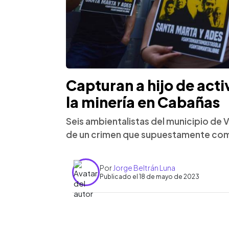
Capturan a hijo de acti
la minería en Cabañas
Seis ambientalistas del municipio de 
de un crimen que supuestamente come
Por
Jorge Beltrán Luna
Publicado el 18 de mayo de 2023
0:00