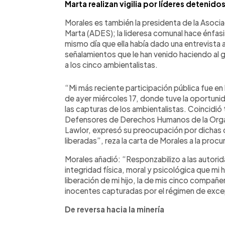
Marta realizan vigilia por líderes detenido
Morales es también la presidenta de la Asoci
Marta (ADES); la lideresa comunal hace énfasis
mismo día que ella había dado una entrevista 
señalamientos que le han venido haciendo al 
a los cinco ambientalistas.
“Mi más reciente participación pública fue en
de ayer miércoles 17, donde tuve la oportunida
las capturas de los ambientalistas. Coincidió
Defensores de Derechos Humanos de la Orga
Lawlor, expresó su preocupación por dichas 
liberadas”, reza la carta de Morales a la procu
Morales añadió: “Responzabilizo a las autori
integridad física, moral y psicológica que mi h
liberación de mi hijo, la de mis cinco compañe
inocentes capturadas por el régimen de exc
De reversa hacia la minería