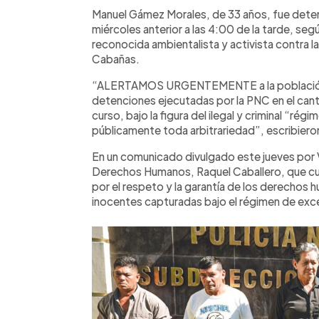
Facebook
Twitter
►
Escuchar artículo
Manuel Gámez Morales, de 33 años, fue deten
miércoles anterior a las 4:00 de la tarde, seg
reconocida ambientalista y activista contra l
Cabañas.
“ALERTAMOS URGENTEMENTE a la población d
detenciones ejecutadas por la PNC en el cant
curso, bajo la figura del ilegal y criminal “r
públicamente toda arbitrariedad”, escribiero
En un comunicado divulgado este jueves por Vi
Derechos Humanos, Raquel Caballero, que cu
por el respeto y la garantía de los derechos 
inocentes capturadas bajo el régimen de exc