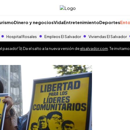
urismo
Dinero y negocios
Vida
Entretenimiento
Deportes
Ento
Hospital Rosales
Empleos El Salvador
Viviendas El Salvador
 pasado! 🚀 Da el salto a la nueva versión de
elsalvador.com
. Te invitam