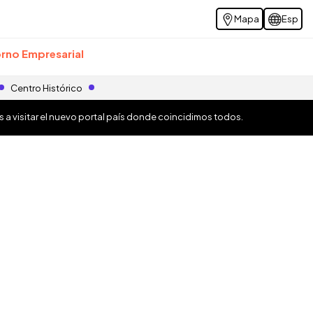
Mapa
Esp
rno Empresarial
Centro Histórico
os a visitar el nuevo portal país donde coincidimos todos.