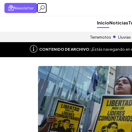
Newsletter
Inicio
Noticias
T
Terremotos
Lluvias
CONTENIDO DE ARCHIVO:
¡Estás navegando en el