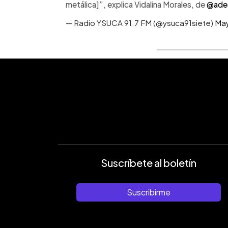
metálica]”, explica Vidalina Morales, de
@ade
— Radio YSUCA 91.7 FM (@ysuca91siete)
May
Suscríbete al boletín
Suscribirme