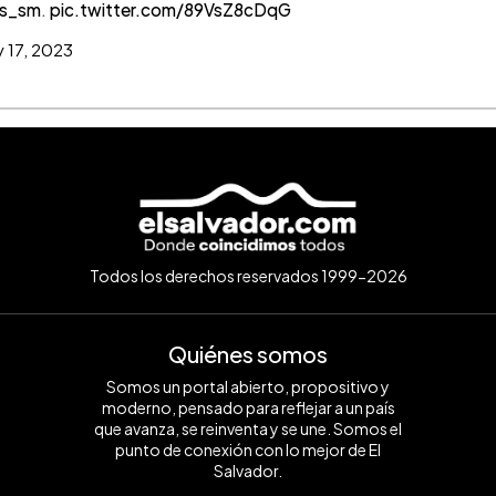
s_sm
.
pic.twitter.com/89VsZ8cDqG
 17, 2023
Todos los derechos reservados 1999-2026
Quiénes somos
Somos un portal abierto, propositivo y
moderno, pensado para reflejar a un país
que avanza, se reinventa y se une. Somos el
punto de conexión con lo mejor de El
Salvador.