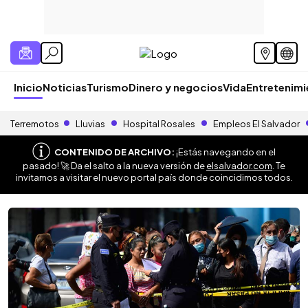
Inicio
Noticias
Turismo
Dinero y negocios
Vida
Entretenim
Terremotos
Lluvias
Hospital Rosales
Empleos El Salvador
CONTENIDO DE ARCHIVO:
¡Estás navegando en el
pasado! 🚀 Da el salto a la nueva versión de
elsalvador.com
. Te
invitamos a visitar el nuevo portal país donde coincidimos todos.