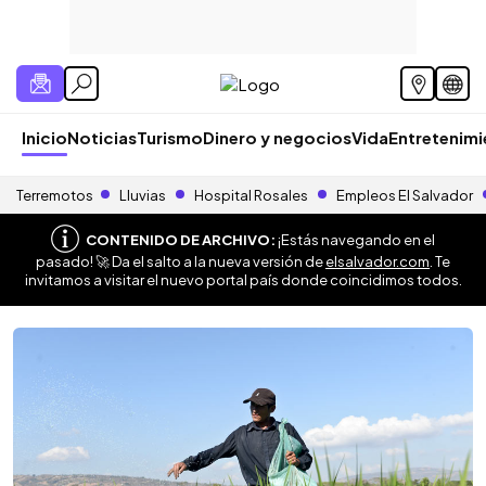
Inicio
Noticias
Turismo
Dinero y negocios
Vida
Entretenim
Terremotos
Lluvias
Hospital Rosales
Empleos El Salvador
CONTENIDO DE ARCHIVO:
¡Estás navegando en el
pasado! 🚀 Da el salto a la nueva versión de
elsalvador.com
. Te
invitamos a visitar el nuevo portal país donde coincidimos todos.