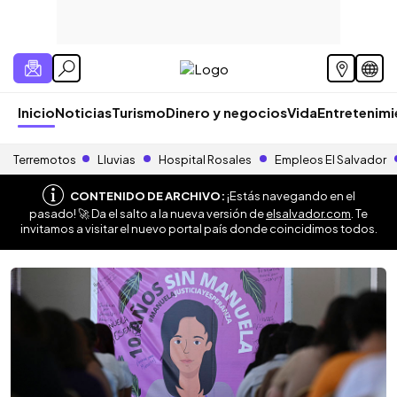
Inicio
Noticias
Turismo
Dinero y negocios
Vida
Entretenim
Terremotos
Lluvias
Hospital Rosales
Empleos El Salvador
CONTENIDO DE ARCHIVO:
¡Estás navegando en el
pasado! 🚀 Da el salto a la nueva versión de
elsalvador.com
. Te
invitamos a visitar el nuevo portal país donde coincidimos todos.