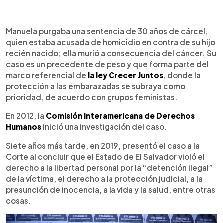
0:00
►
Escuchar artículo
Manuela purgaba una sentencia de 30 años de cárcel,
quien estaba acusada de homicidio en contra de su hijo
recién nacido; ella murió a consecuencia del cáncer. Su
caso es un precedente de peso y que forma parte del
marco referencial de
la ley Crecer Juntos
, donde la
protección a las embarazadas se subraya como
prioridad, de acuerdo con grupos feministas.
En 2012, la
Comisión Interamericana de Derechos
Humanos
inició una investigación del caso.
Siete años más tarde, en 2019, presentó el caso a la
Corte al concluir que el Estado de El Salvador violó el
derecho a la libertad personal por la “detención ilegal”
de la víctima, el derecho a la protección judicial, a la
presunción de inocencia, a la vida y la salud, entre otras
cosas.