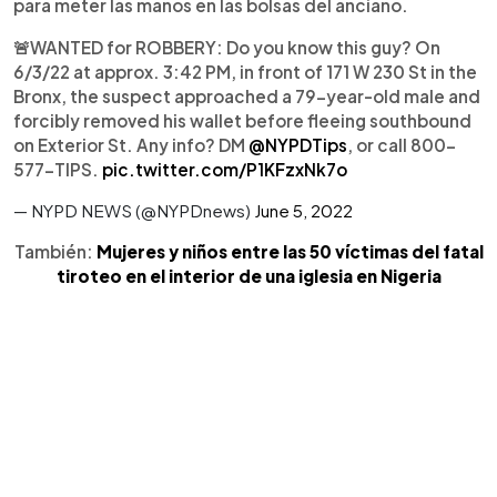
para meter las manos en las bolsas del anciano.
🚨WANTED for ROBBERY: Do you know this guy? On
6/3/22 at approx. 3:42 PM, in front of 171 W 230 St in the
Bronx, the suspect approached a 79-year-old male and
forcibly removed his wallet before fleeing southbound
on Exterior St. Any info? DM
@NYPDTips
, or call 800-
577-TIPS.
pic.twitter.com/P1KFzxNk7o
— NYPD NEWS (@NYPDnews)
June 5, 2022
También:
Mujeres y niños entre las 50 víctimas del fatal
tiroteo en el interior de una iglesia en Nigeria