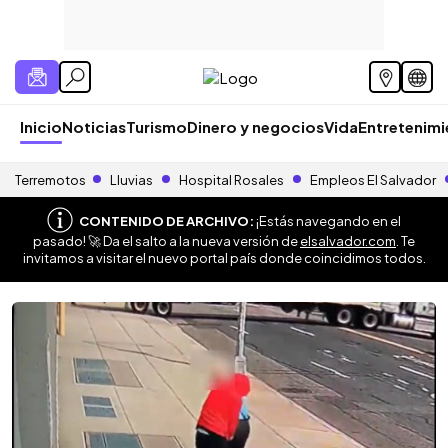
Inicio
Noticias
Turismo
Dinero y negocios
Vida
Entretenim
Terremotos
Lluvias
Hospital Rosales
Empleos El Salvador
CONTENIDO DE ARCHIVO:
¡Estás navegando en el
pasado! 🚀 Da el salto a la nueva versión de
elsalvador.com
. Te
invitamos a visitar el nuevo portal país donde coincidimos todos.