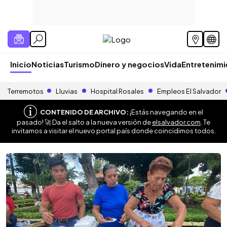
Inicio
Noticias
Turismo
Dinero y negocios
Vida
Entretenim
Terremotos
Lluvias
Hospital Rosales
Empleos El Salvador
CONTENIDO DE ARCHIVO:
¡Estás navegando en el
pasado! 🚀 Da el salto a la nueva versión de
elsalvador.com
. Te
invitamos a visitar el nuevo portal país donde coincidimos todos.