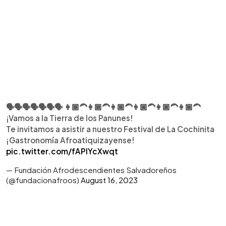
🗣️🗣️🗣️🗣️🗣️🗣️🗣️ 👩🏿‍🦱👩🏿‍🦱👩🏿‍🦱👩🏿‍🦱👩🏿‍🦱👩🏿‍🦱
¡Vamos a la Tierra de los Panunes!
Te invitamos a asistir a nuestro Festival de La Cochinita
¡Gastronomía Afroatiquizayense!
pic.twitter.com/fAPIYcXwqt
— Fundación Afrodescendientes Salvadoreños
(@fundacionafroos)
August 16, 2023