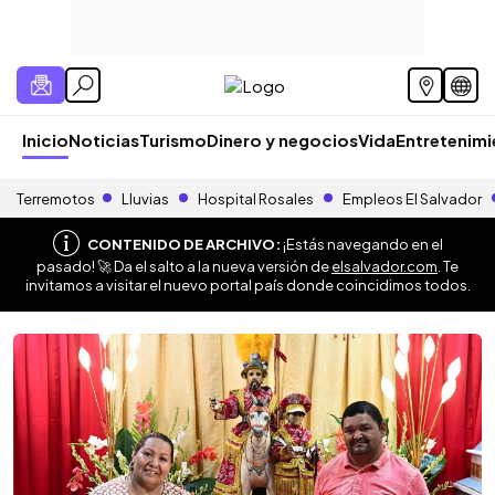
Inicio
Noticias
Turismo
Dinero y negocios
Vida
Entretenim
Terremotos
Lluvias
Hospital Rosales
Empleos El Salvador
CONTENIDO DE ARCHIVO:
¡Estás navegando en el
pasado! 🚀 Da el salto a la nueva versión de
elsalvador.com
. Te
invitamos a visitar el nuevo portal país donde coincidimos todos.