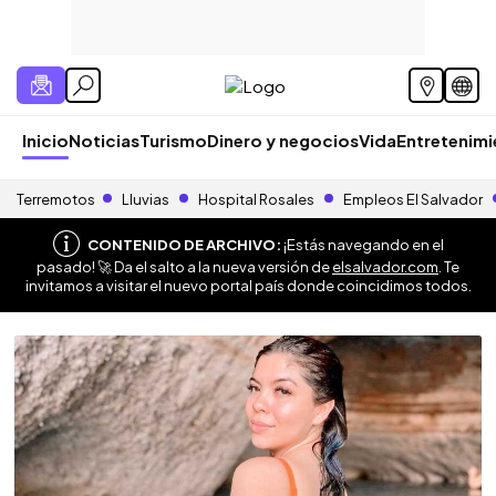
Inicio
Noticias
Turismo
Dinero y negocios
Vida
Entretenim
Terremotos
Lluvias
Hospital Rosales
Empleos El Salvador
CONTENIDO DE ARCHIVO:
¡Estás navegando en el
pasado! 🚀 Da el salto a la nueva versión de
elsalvador.com
. Te
invitamos a visitar el nuevo portal país donde coincidimos todos.