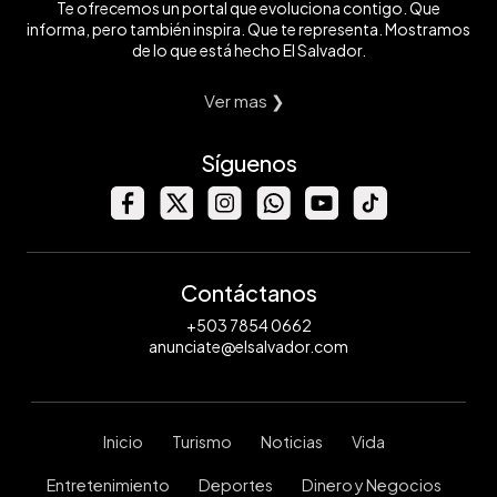
Te ofrecemos un portal que evoluciona contigo. Que
informa, pero también inspira. Que te representa. Mostramos
de lo que está hecho El Salvador.
Ver mas ❯
Síguenos
Contáctanos
+503 7854 0662
anunciate@elsalvador.com
Inicio
Turismo
Noticias
Vida
Entretenimiento
Deportes
Dinero y Negocios