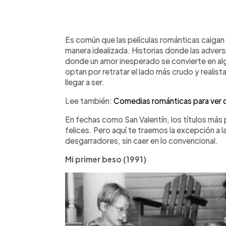
0:00
Facebook
Twitter
►
Escuchar artículo
Es común que las películas románticas caigan
manera idealizada. Historias donde las adver
donde un amor inesperado se convierte en alg
optan por retratar el lado más crudo y reali
llegar a ser.
Lee también:
Comedias románticas para ver co
En fechas como San Valentín, los títulos más 
felices. Pero aquí te traemos la excepción a l
desgarradores, sin caer en lo convencional.
Mi primer beso (1991)