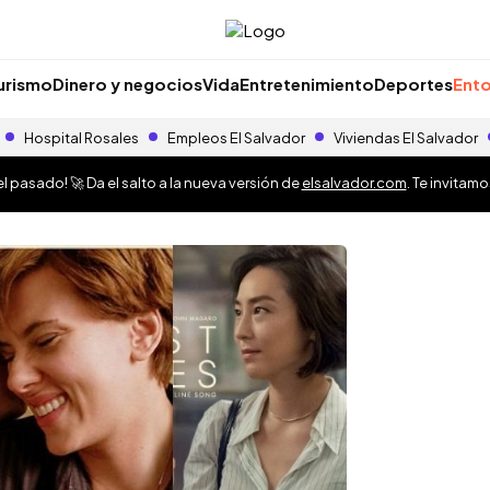
urismo
Dinero y negocios
Vida
Entretenimiento
Deportes
Ento
Hospital Rosales
Empleos El Salvador
Viviendas El Salvador
 pasado! 🚀 Da el salto a la nueva versión de
elsalvador.com
. Te invitam