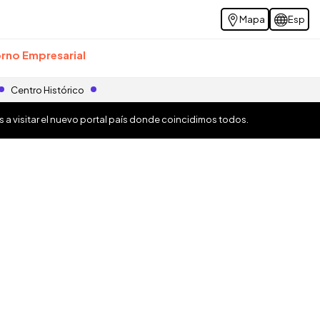
Mapa
Esp
rno Empresarial
Centro Histórico
os a visitar el nuevo portal país donde coincidimos todos.