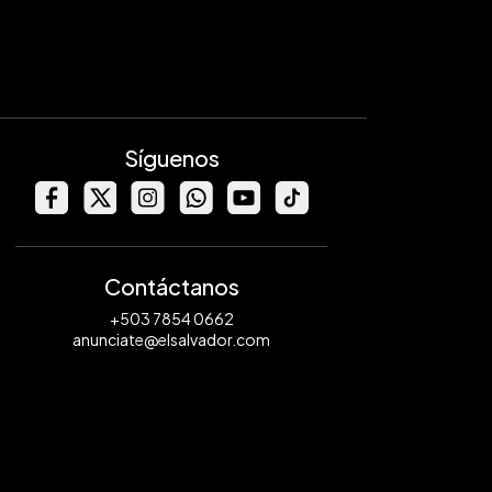
Síguenos
Contáctanos
+503 7854 0662
anunciate@elsalvador.com