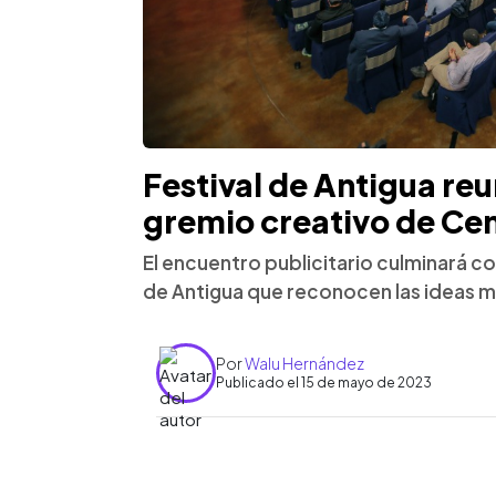
Festival de Antigua re
gremio creativo de Cen
El encuentro publicitario culminará co
de Antigua que reconocen las ideas más
Por
Walu Hernández
Publicado el 15 de mayo de 2023
0:00