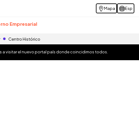
Mapa
Esp
rno Empresarial
r
Centro Histórico
os a visitar el nuevo portal país donde coincidimos todos.