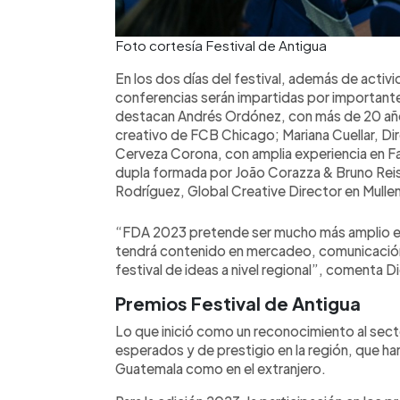
Foto cortesía Festival de Antigua
En los dos días del festival, además de activi
conferencias serán impartidas por importantes
destacan Andrés Ordónez, con más de 20 año
creativo de FCB Chicago; Mariana Cuellar, D
Cerveza Corona, con amplia experiencia en
dupla formada por João Corazza & Bruno Reis
Rodríguez, Global Creative Director en Mull
“FDA 2023 pretende ser mucho más amplio e 
tendrá contenido en mercadeo, comunicación,
festival de ideas a nivel regional”, comenta 
Premios Festival de Antigua
Lo que inició como un reconocimiento al sect
esperados y de prestigio en la región, que 
Guatemala como en el extranjero.