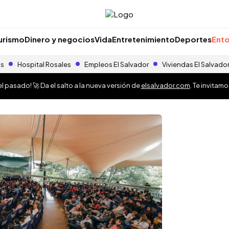
urismo
Dinero y negocios
Vida
Entretenimiento
Deportes
Ento
as
Hospital Rosales
Empleos El Salvador
Viviendas El Salvado
 pasado! 🚀 Da el salto a la nueva versión de
elsalvador.com
. Te invitam