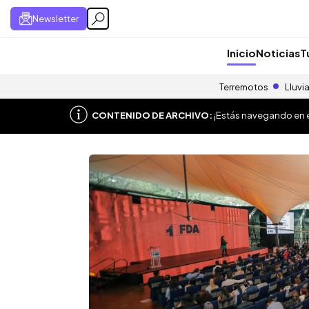
Newsletter
Inicio
Noticias
T
Terremotos
Lluvi
CONTENIDO DE ARCHIVO:
¡Estás navegando en el