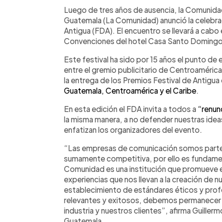
Facebook
Twitter
►
Escuchar artículo
Luego de tres años de ausencia, la Comuni
Guatemala (La Comunidad) anunció la celebrac
Antigua (FDA). El encuentro se llevará a cabo e
Convenciones del hotel Casa Santo Domingo
Este festival ha sido por 15 años el punto de 
entre el gremio publicitario de Centroamérica 
la entrega de los Premios Festival de Antigua
Guatemala, Centroamérica y el Caribe
.
En esta edición el FDA invita a todos a
“renun
la misma manera, a no defender nuestras ide
enfatizan los organizadores del evento.
“Las empresas de comunicación somos parte d
sumamente competitiva, por ello es fundame
Comunidad es una institución que promueve e
experiencias que nos llevan a la creación de 
establecimiento de estándares éticos y prof
relevantes y exitosos, debemos permanecer
industria y nuestros clientes”, afirma Guille
Guatemala.