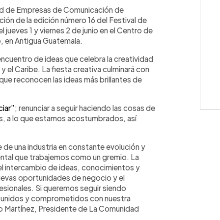
WhatsApp
Copiar link
dad de Empresas de Comunicación de
ión de la edición número 16 del Festival de
l jueves 1 y viernes 2 de junio en el Centro de
, en Antigua Guatemala.
encuentro de ideas que celebra la creatividad
y el Caribe. La fiesta creativa culminará con
 que reconocen las ideas más brillantes de
ciar”
; renunciar a seguir haciendo las cosas de
as, a lo que estamos acostumbrados, así
e una industria en constante evolución y
ntal que trabajemos como un gremio. La
l intercambio de ideas, conocimientos y
nuevas oportunidades de negocio y el
esionales. Si queremos seguir siendo
 unidos y comprometidos con nuestra
rmo Martínez, Presidente de La Comunidad