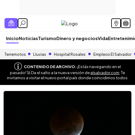
Inicio
Noticias
Turismo
Dinero y negocios
Vida
Entretenim
Terremotos
Lluvias
Hospital Rosales
Empleos El Salvador
CONTENIDO DE ARCHIVO:
¡Estás navegando en el
pasado! 🚀 Da el salto a la nueva versión de
elsalvador.com
. Te
invitamos a visitar el nuevo portal país donde coincidimos todos.