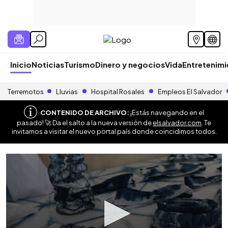
Inicio
Noticias
Turismo
Dinero y negocios
Vida
Entretenim
Terremotos
Lluvias
Hospital Rosales
Empleos El Salvador
CONTENIDO DE ARCHIVO:
¡Estás navegando en el
pasado! 🚀 Da el salto a la nueva versión de
elsalvador.com
. Te
invitamos a visitar el nuevo portal país donde coincidimos todos.