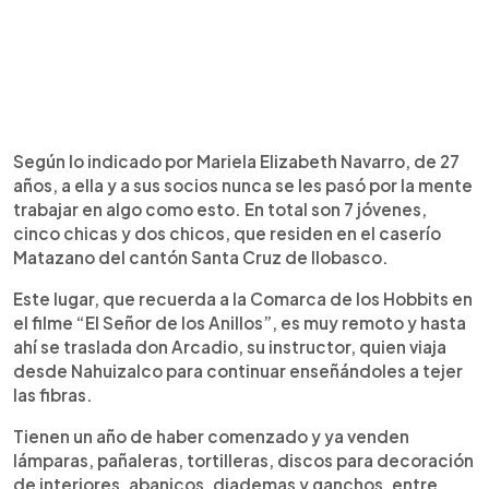
Según lo indicado por Mariela Elizabeth Navarro, de 27
años, a ella y a sus socios nunca se les pasó por la mente
trabajar en algo como esto. En total son 7 jóvenes,
cinco chicas y dos chicos, que residen en el caserío
Matazano del cantón Santa Cruz de Ilobasco.
Este lugar, que recuerda a la Comarca de los Hobbits en
el filme “El Señor de los Anillos”, es muy remoto y hasta
ahí se traslada don Arcadio, su instructor, quien viaja
desde Nahuizalco para continuar enseñándoles a tejer
las fibras.
Tienen un año de haber comenzado y ya venden
lámparas, pañaleras, tortilleras, discos para decoración
de interiores, abanicos, diademas y ganchos, entre