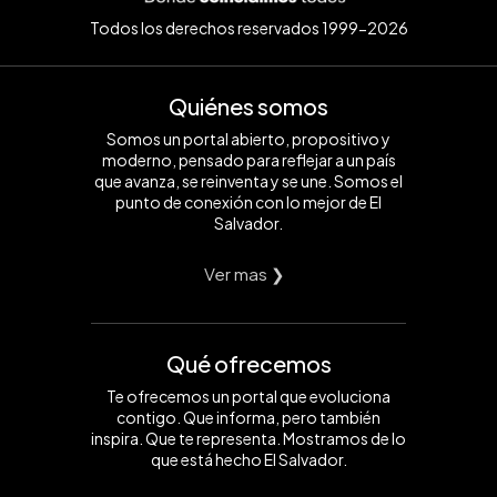
Todos los derechos reservados 1999-2026
Quiénes somos
Somos un portal abierto, propositivo y
moderno, pensado para reflejar a un país
que avanza, se reinventa y se une. Somos el
punto de conexión con lo mejor de El
Salvador.
Ver mas ❯
Qué ofrecemos
Te ofrecemos un portal que evoluciona
contigo. Que informa, pero también
inspira. Que te representa. Mostramos de lo
que está hecho El Salvador.