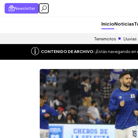
Newsletter
Inicio
Noticias
T
Terremotos
Lluvias
CONTENIDO DE ARCHIVO:
¡Estás navegando en el