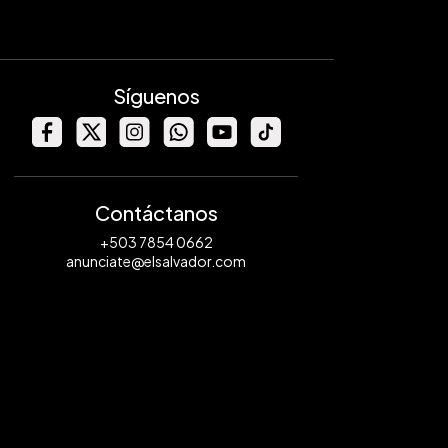
Síguenos
Contáctanos
+503 7854 0662
anunciate@elsalvador.com