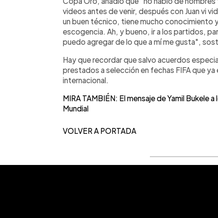
Copa Oro, añadió que "no hablo de nombres tod
videos antes de venir, después con Juan vi v
un buen técnico, tiene mucho conocimiento y 
escogencia. Ah, y bueno, ir a los partidos, p
puedo agregar de lo que a mí me gusta", sos
Hay que recordar que salvo acuerdos especia
prestados a selección en fechas FIFA que ya 
internacional.
MIRA TAMBIÉN: El mensaje de Yamil Bukele a lo
Mundial
VOLVER A PORTADA