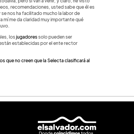
avía, pero sí van a venir, y claro, he visto
ideos, recomendaciones, usted sabe que él es
se nos ha facilitado mucho la labor de
ara mí me da claridad muy importante qué
tuvo.
les, los
jugadores
solo pueden ser
están establecidas por el ente rector
s que no creen que la Selecta clasificará al