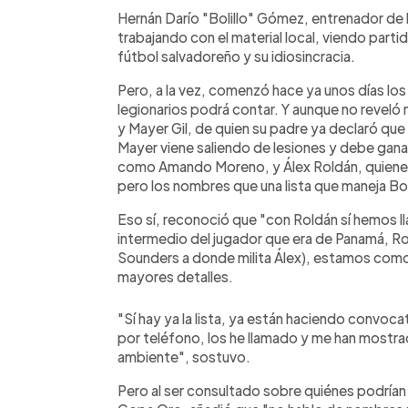
Facebook
Twitter
►
Escuchar artículo
Hernán Darío "Bolillo" Gómez, entrenador de 
trabajando con el material local, viendo parti
fútbol salvadoreño y su idiosincracia.
Pero, a la vez, comenzó hace ya unos días lo
legionarios podrá contar. Y aunque no revel
y Mayer Gil, de quien su padre ya declaró qu
Mayer viene saliendo de lesiones y debe gana
como Amando Moreno, y Álex Roldán, quienes 
pero los nombres que una lista que maneja Bol
Eso sí, reconoció que "con Roldán sí hemos 
intermedio del jugador que era de Panamá, Ro
Sounders a donde milita Álex), estamos com
mayores detalles.
"Sí hay ya la lista, ya están haciendo convoca
por teléfono, los he llamado y me han mostra
ambiente", sostuvo.
Pero al ser consultado sobre quiénes podrían r