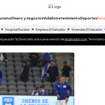
urismo
Dinero y negocios
Vida
Entretenimiento
Deportes
Ento
Hospital Rosales
Empleos El Salvador
Viviendas El Salvador
 pasado! 🚀 Da el salto a la nueva versión de
elsalvador.com
. Te invitam