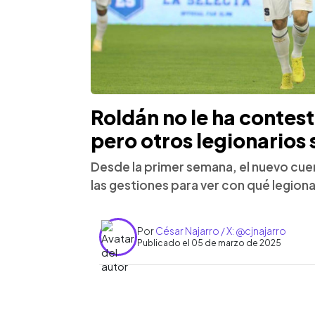
Roldán no le ha contes
pero otros legionarios s
Desde la primer semana, el nuevo cuer
las gestiones para ver con qué legion
Por
César Najarro / X: @cjnajarro
Publicado el 05 de marzo de 2025
0:00