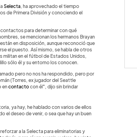
WhatsApp
Copiar link
la
Selecta
, ha aprovechado el tiempo
dos de Primera División y conociendo el
s contactos para determinar con qué
ó nombres, se mencionan los hermanos Brayan
e están en disposición, aunque reconoció que
rse el puesto. Así mismo, se habla de otros
militan en el fútbol de Estados Unidos,
illo sólo él y su entorno los conocen.
llamado pero no nos ha respondido, pero por
mán (Torres, ex jugador del Seattle
o en
contacto
con él", dijo sin brindar
toria, ya hay, he hablado con varios de ellos
do el deseo de venir, o sea que hay un buen
eforzar a la Selecta para eliminatorias y