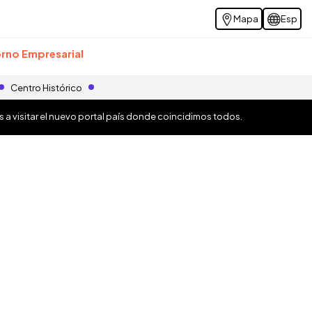
Mapa
Esp
rno Empresarial
Centro Histórico
os a visitar el nuevo portal país donde coincidimos todos.