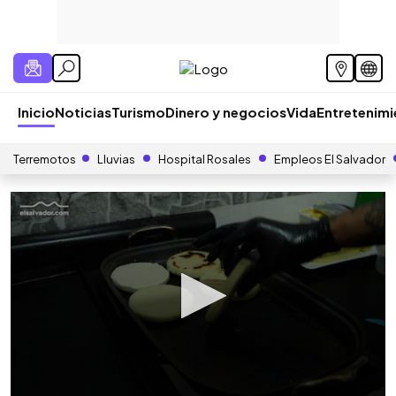
Inicio
Noticias
Turismo
Dinero y negocios
Vida
Entretenim
Terremotos
Lluvias
Hospital Rosales
Empleos El Salvador