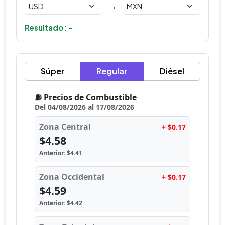
→
Resultado: -
Súper
Regular
Diésel