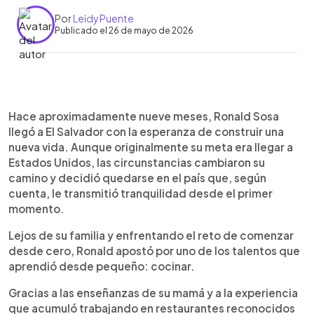
Por
Leidy Puente
Publicado el 26 de mayo de 2026
Resumen del artículo:
0:00
►
El venezolano Ronald Sosa llegó a El Salvador
Escuchar artículo
Hace aproximadamente nueve meses, Ronald Sosa
hace nueve meses buscando una nueva
llegó a El Salvador con la esperanza de construir una
oportunidad de vida y hoy conquista paladares
nueva vida. Aunque originalmente su meta era llegar a
con Venezuela Food, su negocio ubicado en la
Estados Unidos, las circunstancias cambiaron su
calle 5 de Noviembre, en San Salvador. Con
camino y decidió quedarse en el país que, según
auténticas arepas, pepitos y comida criolla, el
cuenta, le transmitió tranquilidad desde el primer
emprendedor busca compartir un pedacito de
momento.
Venezuela con los salvadoreños y sueña con
expandir su negocio a más zonas del país.
Lejos de su familia y enfrentando el reto de comenzar
desde cero, Ronald apostó por uno de los talentos que
aprendió desde pequeño: cocinar.
Gracias a las enseñanzas de su mamá y a la experiencia
que acumuló trabajando en restaurantes reconocidos